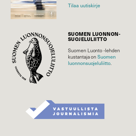
Tilaa uutiskirje
SUOMEN LUONNON­
SUOJELU­LIITTO
Suomen Luonto -lehden
Suomen
kustantaja on
luonnonsuojelu­liitto
.