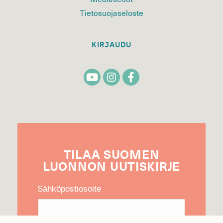
Tietosuojaseloste
KIRJAUDU
TILAA
SUOMEN
LUONNON
UUTIS­KIRJE
Sähköpostiosoite