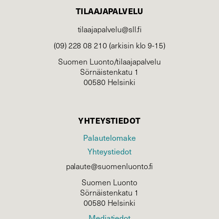
TILAAJAPALVELU
tilaajapalvelu@sll.fi
(09) 228 08 210 (arkisin klo 9-15)
Suomen Luonto/tilaajapalvelu
Sörnäistenkatu 1
00580 Helsinki
YHTEYSTIEDOT
Palautelomake
Yhteystiedot
palaute@suomenluonto.fi
Suomen Luonto
Sörnäistenkatu 1
00580 Helsinki
Mediatiedot