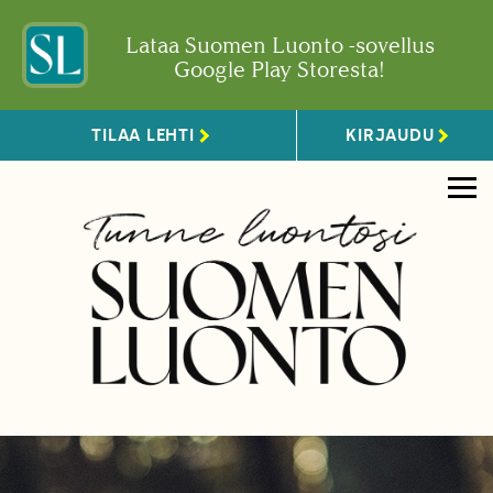
Lataa Suomen Luonto -sovellus
Google Play Storesta!
TILAA LEHTI
KIRJAUDU