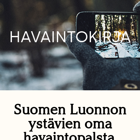
HAVAINTOKIRJA
Suomen Luonnon
ystävien oma
havaintopalsta.