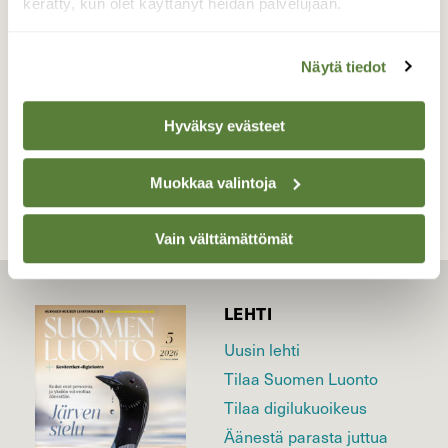
kerätty, kun olet käyttänyt heidän palvelujaan.
Valokuvaaja: Risto Kangassalo, Raision keskusta
19.6.2026
Näytä tiedot
TAKAISIN LISTAAN
Hyväksy evästeet
Muokkaa valintoja
Vain välttämättömät
LEHTI
Uusin lehti
Tilaa Suomen Luonto
Tilaa digilukuoikeus
Äänestä parasta juttua