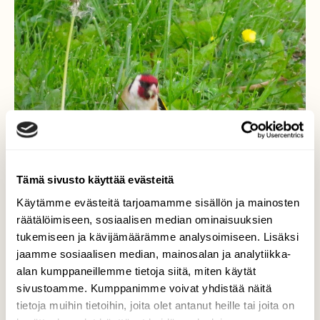
Tämä sivusto käyttää evästeitä
Käytämme evästeitä tarjoamamme sisällön ja mainosten
räätälöimiseen, sosiaalisen median ominaisuuksien
tukemiseen ja kävijämäärämme analysoimiseen. Lisäksi
Tikli juhannusaattoaamuna
jaamme sosiaalisen median, mainosalan ja analytiikka-
alan kumppaneillemme tietoja siitä, miten käytät
Lennähti tienvieren nurmikolle leinikkien
sivustoamme. Kumppanimme voivat yhdistää näitä
siemeniä syömään.
tietoja muihin tietoihin, joita olet antanut heille tai joita on