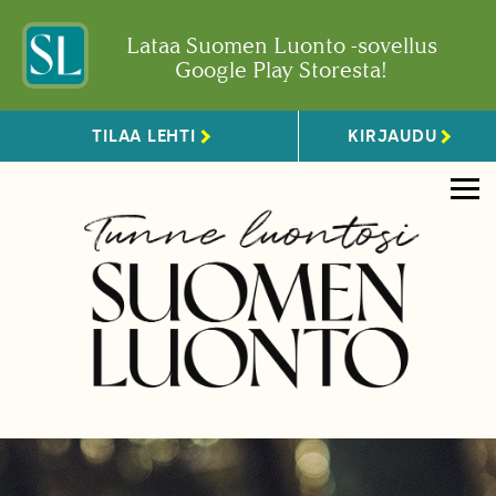
Lataa Suomen Luonto -sovellus
Google Play Storesta!
TILAA LEHTI
KIRJAUDU