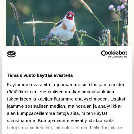
Tämä sivusto käyttää evästeitä
Käytämme evästeitä tarjoamamme sisällön ja mainosten
Tikli niityllä
räätälöimiseen, sosiaalisen median ominaisuuksien
tukemiseen ja kävijämäärämme analysoimiseen. Lisäksi
Lennähti syömään pelto-ohdakkeen
jaamme sosiaalisen median, mainosalan ja analytiikka-
siemeniä.
alan kumppaneillemme tietoja siitä, miten käytät
sivustoamme. Kumppanimme voivat yhdistää näitä
Valokuvaaja: Risto Kangassalo, Raision keskusta
tietoja muihin tietoihin, joita olet antanut heille tai joita on
28.6.2024