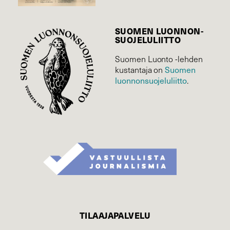
SUOMEN LUONNON­
SUOJELU­LIITTO
Suomen Luonto -lehden
kustantaja on
Suomen
luonnonsuojelu­liitto
.
TILAAJAPALVELU