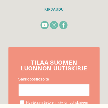
KIRJAUDU
TILAA
SUOMEN
LUONNON
UUTIS­KIRJE
Sähköpostiosoite
Hyväksyn tietojeni käytön uutiskirjeen
lähettämiseen