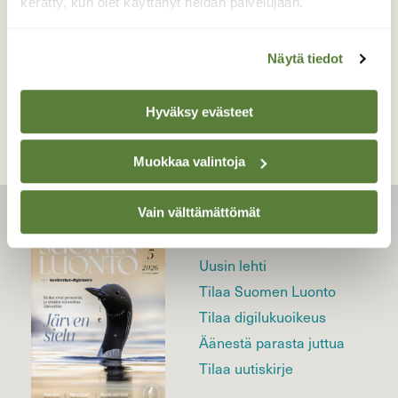
kerätty, kun olet käyttänyt heidän palvelujaan.
Näytä tiedot
TAKAISIN LISTAAN
Hyväksy evästeet
Muokkaa valintoja
Vain välttämättömät
LEHTI
Uusin lehti
Tilaa Suomen Luonto
Tilaa digilukuoikeus
Äänestä parasta juttua
Tilaa uutiskirje