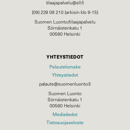
tilaajapalvelu@sll.fi
(09) 228 08 210 (arkisin klo 9-15)
Suomen Luonto/tilaajapalvelu
Sörnäistenkatu 1
00580 Helsinki
YHTEYSTIEDOT
Palautelomake
Yhteystiedot
palaute@suomenluonto.fi
Suomen Luonto
Sörnäistenkatu 1
00580 Helsinki
Mediatiedot
Tietosuojaseloste