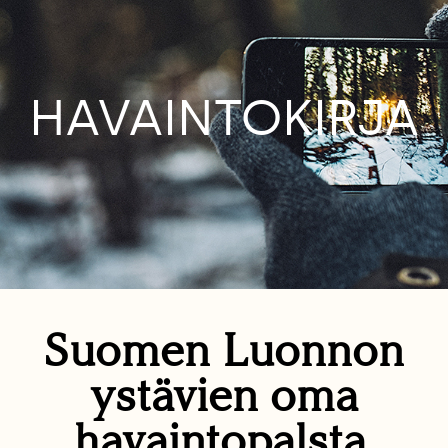
HAVAINTOKIRJA
Suomen Luonnon
ystävien oma
havaintopalsta.