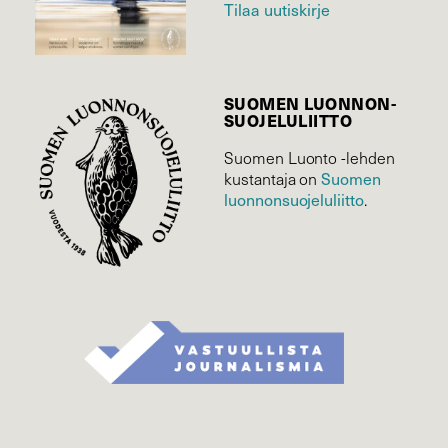
Tilaa uutiskirje
SUOMEN LUONNON­
SUOJELU­LIITTO
Suomen Luonto -lehden
kustantaja on
Suomen
luonnonsuojelu­liitto
.