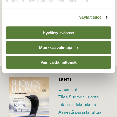
kerätty, kun olet käyttänyt heidän palvelujaan.
Valokuvaaja: Antti Toivanen, Lappeenranta
25.04.2018
Näytä tiedot
TAKAISIN LISTAAN
Hyväksy evästeet
Muokkaa valintoja
Vain välttämättömät
LEHTI
Uusin lehti
Tilaa Suomen Luonto
Tilaa digilukuoikeus
Äänestä parasta juttua