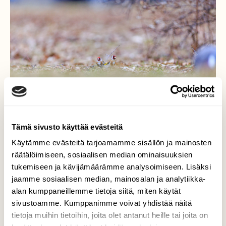
Tämä sivusto käyttää evästeitä
Käytämme evästeitä tarjoamamme sisällön ja mainosten
räätälöimiseen, sosiaalisen median ominaisuuksien
tukemiseen ja kävijämäärämme analysoimiseen. Lisäksi
Tiklien ruokailuhetki
jaamme sosiaalisen median, mainosalan ja analytiikka-
alan kumppaneillemme tietoja siitä, miten käytät
Pari tikliä on käynyt ahkerasti putsaamassa
sivustoamme. Kumppanimme voivat yhdistää näitä
pihasta talviruokinnan jämiä.
tietoja muihin tietoihin, joita olet antanut heille tai joita on