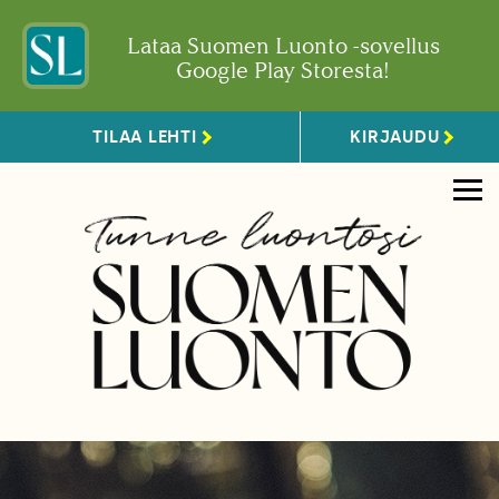
Lataa Suomen Luonto -sovellus
Google Play Storesta!
TILAA LEHTI
KIRJAUDU