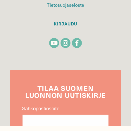
Tietosuojaseloste
KIRJAUDU
TILAA
SUOMEN
LUONNON
UUTIS­KIRJE
Sähköpostiosoite