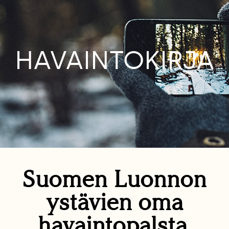
HAVAINTOKIRJA
Suomen Luonnon
ystävien oma
havaintopalsta.