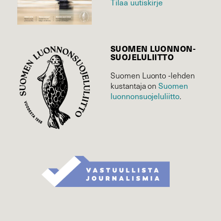
Tilaa uutiskirje
SUOMEN LUONNON­
SUOJELU­LIITTO
Suomen Luonto -lehden
kustantaja on
Suomen
luonnonsuojelu­liitto
.