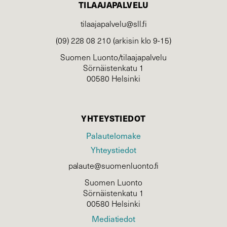
TILAAJAPALVELU
tilaajapalvelu@sll.fi
(09) 228 08 210 (arkisin klo 9-15)
Suomen Luonto/tilaajapalvelu
Sörnäistenkatu 1
00580 Helsinki
YHTEYSTIEDOT
Palautelomake
Yhteystiedot
palaute@suomenluonto.fi
Suomen Luonto
Sörnäistenkatu 1
00580 Helsinki
Mediatiedot