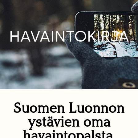
HAVAINTOKIRJA
Suomen Luonnon
ystävien oma
havaintopalsta.