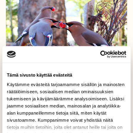
Tämä sivusto käyttää evästeitä
Käytämme evästeitä tarjoamamme sisällön ja mainosten
räätälöimiseen, sosiaalisen median ominaisuuksien
tukemiseen ja kävijämäärämme analysoimiseen. Lisäksi
Tilhet
jaamme sosiaalisen median, mainosalan ja analytiikka-
alan kumppaneillemme tietoja siitä, miten käytät
Kaikki kuivatut pihlajanmarjat on syöty ,
sivustoamme. Kumppanimme voivat yhdistää näitä
hyvin kelpaavat pakastetut punaiset
tietoja muihin tietoihin, joita olet antanut heille tai joita on
viinimarjat ja puolukat.