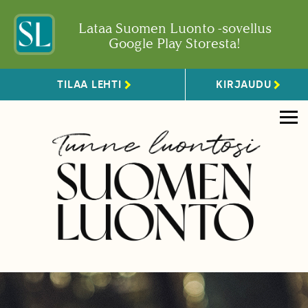
Lataa Suomen Luonto -sovellus
Google Play Storesta!
TILAA LEHTI
KIRJAUDU