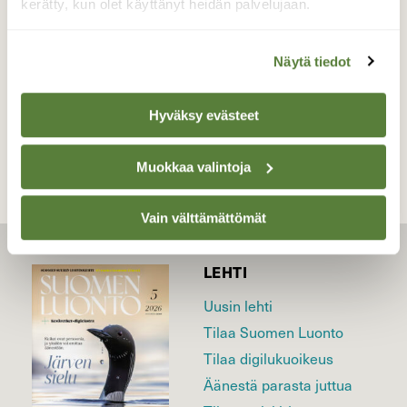
kerätty, kun olet käyttänyt heidän palvelujaan.
Valokuvaaja: Hannu Rasiranta, Hauho 14 , 03 2015
Näytä tiedot
TAKAISIN LISTAAN
Hyväksy evästeet
Muokkaa valintoja
Vain välttämättömät
LEHTI
Uusin lehti
Tilaa Suomen Luonto
Tilaa digilukuoikeus
Äänestä parasta juttua