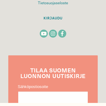
Tietosuojaseloste
KIRJAUDU
TILAA
SUOMEN
LUONNON
UUTIS­KIRJE
Sähköpostiosoite