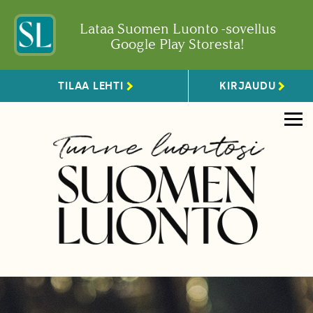
Lataa Suomen Luonto -sovellus
Google Play Storesta!
TILAA LEHTI
KIRJAUDU