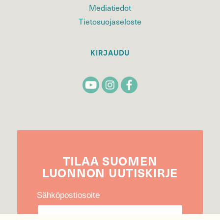
Mediatiedot
Tietosuojaseloste
KIRJAUDU
TILAA
SUOMEN
LUONNON
UUTIS­KIRJE
Sähköpostiosoite