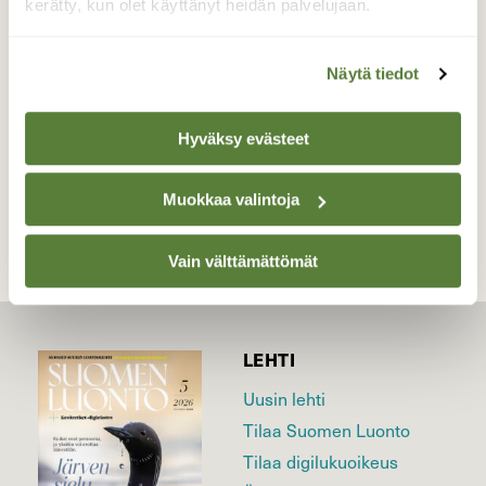
kerätty, kun olet käyttänyt heidän palvelujaan.
kuvassa.
Valokuvaaja: Irja Lehtinen, Tampere 1.1.2022
Näytä tiedot
Hyväksy evästeet
TAKAISIN LISTAAN
Muokkaa valintoja
Vain välttämättömät
LEHTI
Uusin lehti
Tilaa Suomen Luonto
Tilaa digilukuoikeus