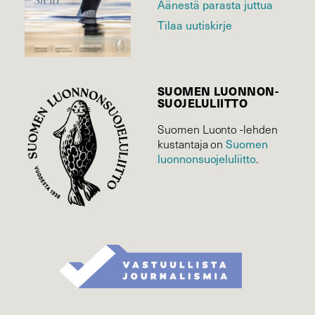
Äänestä parasta juttua
Tilaa uutiskirje
SUOMEN LUONNON­
SUOJELU­LIITTO
Suomen Luonto -lehden
Suomen
kustantaja on
luonnonsuojelu­liitto
.