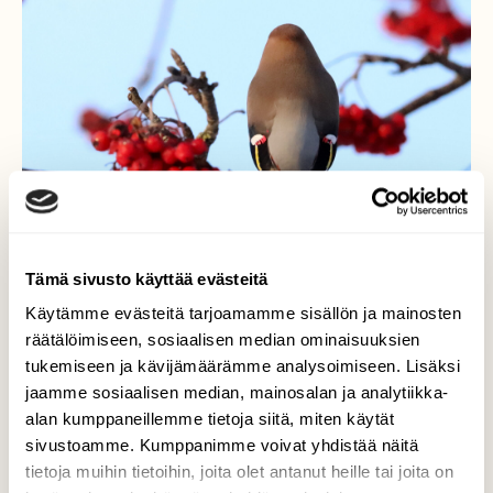
Tämä sivusto käyttää evästeitä
Käytämme evästeitä tarjoamamme sisällön ja mainosten
räätälöimiseen, sosiaalisen median ominaisuuksien
tukemiseen ja kävijämäärämme analysoimiseen. Lisäksi
jaamme sosiaalisen median, mainosalan ja analytiikka-
Tilhi käänsi selkänsä
alan kumppaneillemme tietoja siitä, miten käytät
sivustoamme. Kumppanimme voivat yhdistää näitä
Näytti siltä, että sille olikin tärkeämpää, että
tietoja muihin tietoihin, joita olet antanut heille tai joita on
"hihamerkit" näkyisivät kuvassa kunnolla