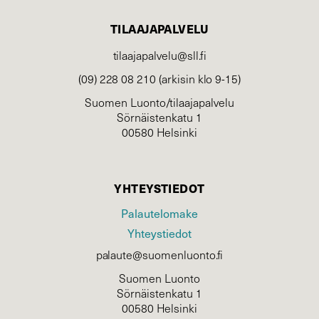
TILAAJAPALVELU
tilaajapalvelu@sll.fi
(09) 228 08 210 (arkisin klo 9-15)
Suomen Luonto/tilaajapalvelu
Sörnäistenkatu 1
00580 Helsinki
YHTEYSTIEDOT
Palautelomake
Yhteystiedot
palaute@suomenluonto.fi
Suomen Luonto
Sörnäistenkatu 1
00580 Helsinki