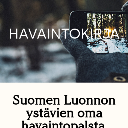
HAVAINTOKIRJA
Suomen Luonnon
ystävien oma
havaintopalsta.