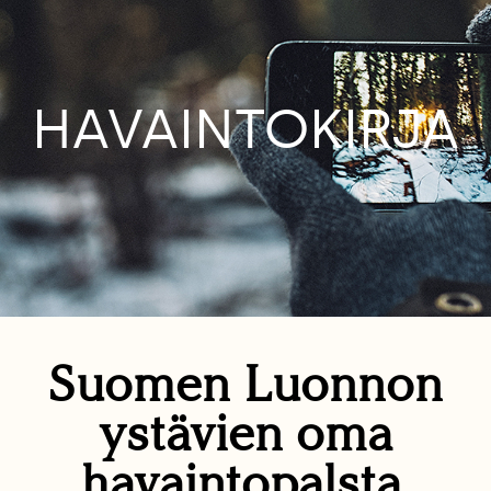
HAVAINTOKIRJA
Suomen Luonnon
ystävien oma
havaintopalsta.