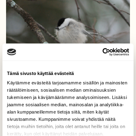
Tämä sivusto käyttää evästeitä
Käytämme evästeitä tarjoamamme sisällön ja mainosten
räätälöimiseen, sosiaalisen median ominaisuuksien
tukemiseen ja kävijämäärämme analysoimiseen. Lisäksi
Tintti
jaamme sosiaalisen median, mainosalan ja analytiikka-
alan kumppaneillemme tietoja siitä, miten käytät
Hömötiainen kylmissään, toivottavasti ei
sivustoamme. Kumppanimme voivat yhdistää näitä
salmonellaa
tietoja muihin tietoihin, joita olet antanut heille tai joita on
kerätty, kun olet käyttänyt heidän palvelujaan.