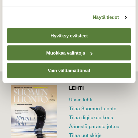
Valokuvaaja: Kaarlo Asikainen, Iisalmi 28.11.2020
Näytä tiedot
TAKAISIN LISTAAN
Hyväksy evästeet
Muokkaa valintoja
Vain välttämättömät
LEHTI
Uusin lehti
Tilaa Suomen Luonto
Tilaa digilukuoikeus
Äänestä parasta juttua
Tilaa uutiskirje