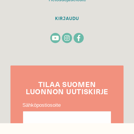
KIRJAUDU
TILAA
SUOMEN
LUONNON
UUTIS­KIRJE
Sähköpostiosoite
Hyväksyn tietojeni käytön uutiskirjeen