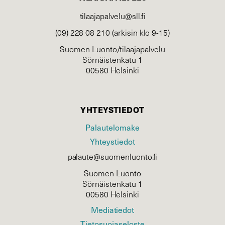
tilaajapalvelu@sll.fi
(09) 228 08 210 (arkisin klo 9-15)
Suomen Luonto/tilaajapalvelu
Sörnäistenkatu 1
00580 Helsinki
YHTEYSTIEDOT
Palautelomake
Yhteystiedot
palaute@suomenluonto.fi
Suomen Luonto
Sörnäistenkatu 1
00580 Helsinki
Mediatiedot
Tietosuojaseloste