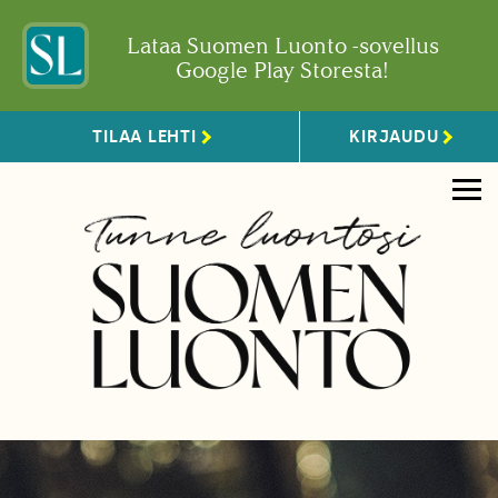
Lataa Suomen Luonto -sovellus
Google Play Storesta!
TILAA LEHTI
KIRJAUDU