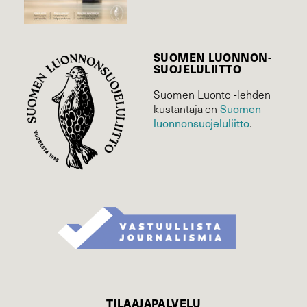
SUOMEN LUONNON­
SUOJELU­LIITTO
Suomen Luonto -lehden
Suomen
kustantaja on
luonnonsuojelu­liitto
.
TILAAJAPALVELU