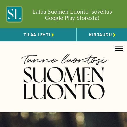
Lataa Suomen Luonto -sovellus
Google Play Storesta!
TILAA LEHTI
KIRJAUDU