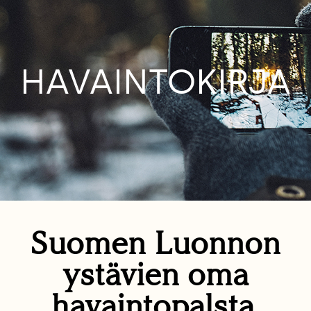
HAVAINTOKIRJA
Suomen Luonnon
ystävien oma
havaintopalsta.