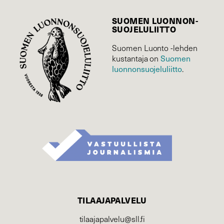
SUOMEN LUONNON­
SUOJELU­LIITTO
Suomen Luonto -lehden
kustantaja on
Suomen
luonnonsuojelu­liitto
.
TILAAJAPALVELU
tilaajapalvelu@sll.fi