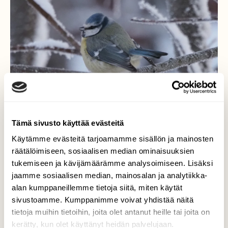
Tämä sivusto käyttää evästeitä
Käytämme evästeitä tarjoamamme sisällön ja mainosten
räätälöimiseen, sosiaalisen median ominaisuuksien
Tintti paukkupakkasessa-
tukemiseen ja kävijämäärämme analysoimiseen. Lisäksi
jaamme sosiaalisen median, mainosalan ja analytiikka-
Sinitiainen yrittää vähentää lämmönhukkaa
alan kumppaneillemme tietoja siitä, miten käytät
pörhistämällä itsensä palleroksi.
sivustoamme. Kumppanimme voivat yhdistää näitä
Valokuvaaja: Arja Valtonen, Lahti 7.1.2024
tietoja muihin tietoihin, joita olet antanut heille tai joita on
kerätty, kun olet käyttänyt heidän palvelujaan.