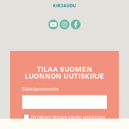
KIRJAUDU
TILAA
SUOMEN
LUONNON
UUTIS­KIRJE
Sähköpostiosoite
Hyväksyn tietojeni käytön uutiskirjeen
lähettämiseen