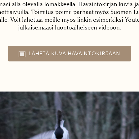
nasi alla olevalla lomakkeella. Havaintokirjan kuvia ja
tisivuilla. Toimitus poimii parhaat myös Suomen Lu
alle. Voit lähettää meille myös linkin esimerkiksi You
julkaisemaasi luontoaiheiseen videoon.
LÄHETÄ KUVA HAVAINTOKIRJAAN