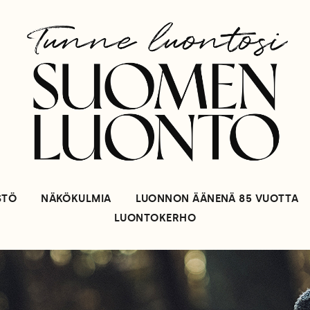
STÖ
NÄKÖKULMIA
LUONNON ÄÄNENÄ 85 VUOTTA
LUONTOKERHO