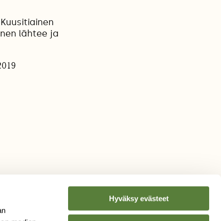
Kuusitiainen
inen lähtee ja
2019
Hyväksy evästeet
an