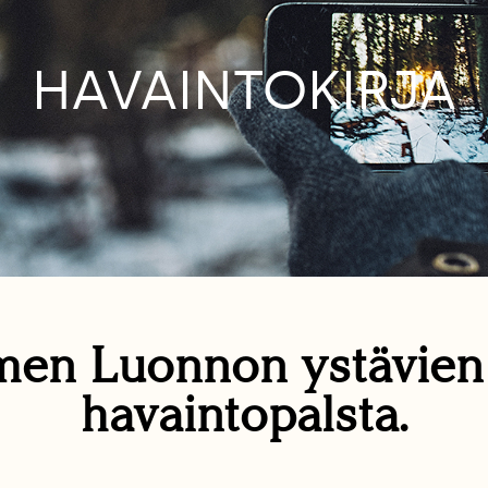
HAVAINTOKIRJA
en Luonnon ystävie
havaintopalsta.