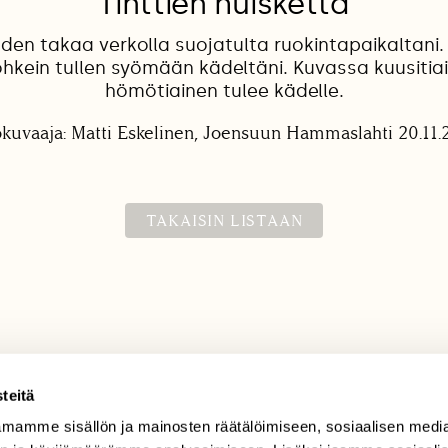
Tinttien huisketta
den takaa verkolla suojatulta ruokintapaikaltani. 
rohkein tullen syömään kädeltäni. Kuvassa kuusitia
hömötiainen tulee kädelle.
okuvaaja: Matti Eskelinen, Joensuun Hammaslahti 20.11.
TAKAISIN LISTAAN
teitä
mamme sisällön ja mainosten räätälöimiseen, sosiaalisen medi
TILAAJAPALVELU