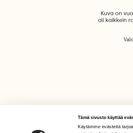
Kuva on vuo
oli kaikkein 
Val
Tämä sivusto käyttää eväs
Käytämme evästeitä tarjoa
LEHTI