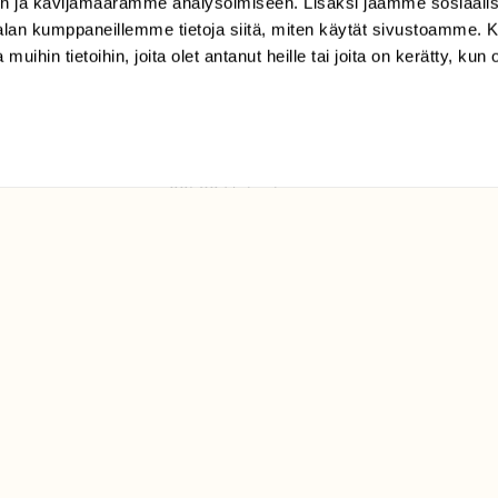
n ja kävijämäärämme analysoimiseen. Lisäksi jaamme sosiaali
tilaajapalvelu@sll.fi
-alan kumppaneillemme tietoja siitä, miten käytät sivustoamme
 muihin tietoihin, joita olet antanut heille tai joita on kerätty, kun 
(09) 228 08 210 (arkisin
klo 9-15)
Suomen
Luonto/tilaajapalvelu
Sörnäistenkatu 1
00580 Helsinki
ELU­
YHTEYSTIEDOT
ntaja on
Palautelomake
Yhteystiedot
palaute@suomenluonto.fi
Suomen Luonto
Sörnäistenkatu 1
00580 Helsinki
Mediatiedot