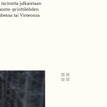
 tarinoita julkaistaan
onto -printtilehden
tubessa tai Vimeossa