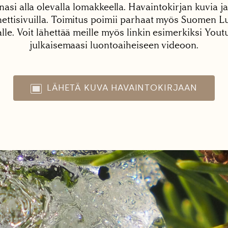
nasi alla olevalla lomakkeella. Havaintokirjan kuvia ja
tisivuilla. Toimitus poimii parhaat myös Suomen Lu
alle. Voit lähettää meille myös linkin esimerkiksi You
julkaisemaasi luontoaiheiseen videoon.
LÄHETÄ KUVA HAVAINTOKIRJAAN