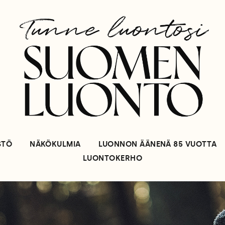
STÖ
NÄKÖKULMIA
LUONNON ÄÄNENÄ 85 VUOTTA
LUONTOKERHO