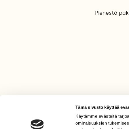
Pienestä pak
Tämä sivusto käyttää eväs
Käytämme evästeitä tarjoa
LEHTI
ominaisuuksien tukemisee
Uusin lehti