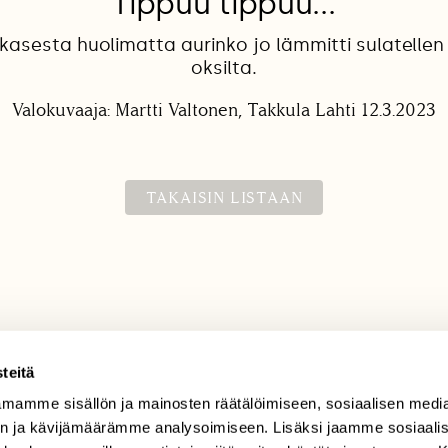
Tippuu tippuu...
kasesta huolimatta aurinko jo lämmitti sulatellen
oksilta.
Valokuvaaja: Martti Valtonen, Takkula Lahti 12.3.2023
TAKAISIN LISTAAN
teitä
mamme sisällön ja mainosten räätälöimiseen, sosiaalisen medi
TILAAJAPALVELU
n ja kävijämäärämme analysoimiseen. Lisäksi jaamme sosiaali
tilaajapalvelu@sll.fi