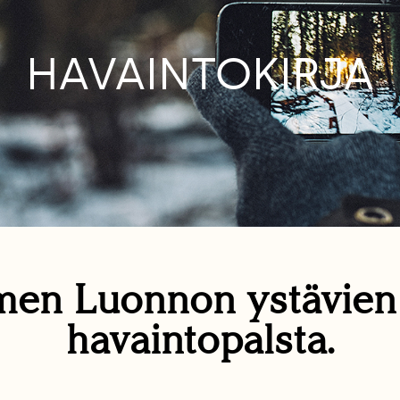
HAVAINTOKIRJA
en Luonnon ystävie
havaintopalsta.