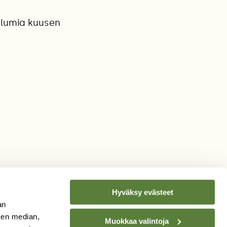
 lumia kuusen
Hyväksy evästeet
an
sen median,
Muokkaa valintoja