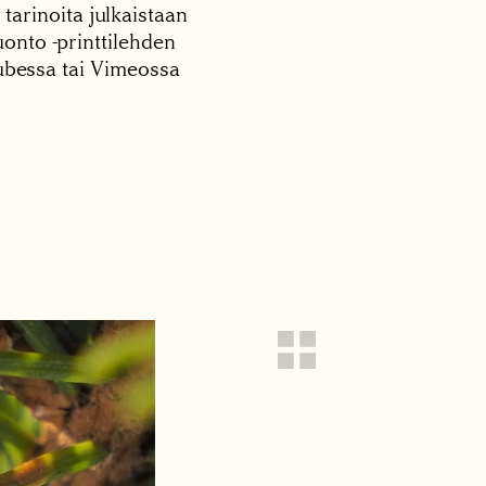
 tarinoita julkaistaan
onto -printtilehden
tubessa tai Vimeossa