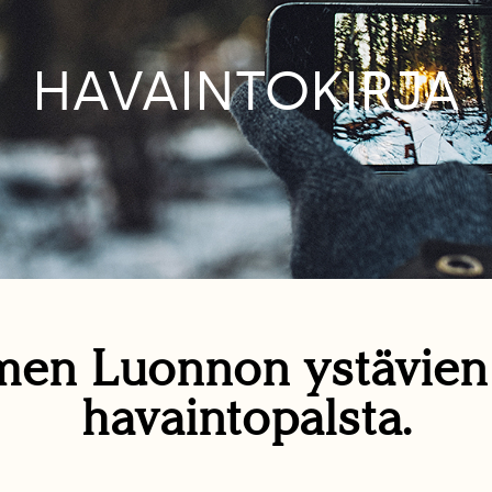
HAVAINTOKIRJA
en Luonnon ystävie
havaintopalsta.