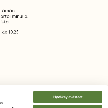
i tämän
ertoi minulle,
ista.
 klo 10.25
Hyväksy evästeet
an