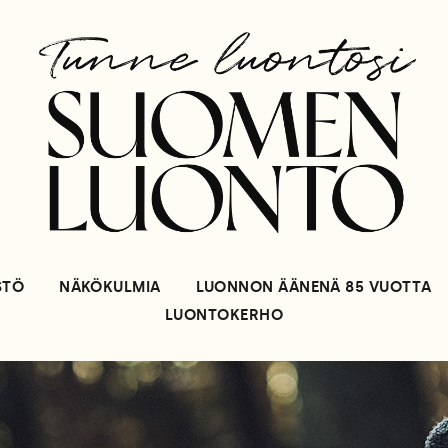
STÖ
NÄKÖKULMIA
LUONNON ÄÄNENÄ 85 VUOTTA
LUONTOKERHO