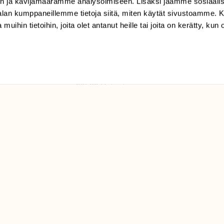
n ja kävijämäärämme analysoimiseen. Lisäksi jaamme sosiaali
tilaajapalvelu@sll.fi
-alan kumppaneillemme tietoja siitä, miten käytät sivustoamme
 muihin tietoihin, joita olet antanut heille tai joita on kerätty, kun 
(09) 228 08 210 (arkisin
klo 9-15)
Suomen
Luonto/tilaajapalvelu
Sörnäistenkatu 1
00580 Helsinki
ELU­
YHTEYSTIEDOT
ntaja on
Palautelomake
Yhteystiedot
palaute@suomenluonto.fi
Suomen Luonto
Sörnäistenkatu 1
00580 Helsinki
Mediatiedot