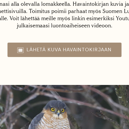
nasi alla olevalla lomakkeella. Havaintokirjan kuvia ja
tisivuilla. Toimitus poimii parhaat myös Suomen Lu
alle. Voit lähettää meille myös linkin esimerkiksi You
julkaisemaasi luontoaiheiseen videoon.
LÄHETÄ KUVA HAVAINTOKIRJAAN