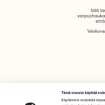
Sää la
varpushaukan 
että
Valokuvaa
Tämä sivusto käyttää eväs
Käytämme evästeitä tarjoa
LEHTI