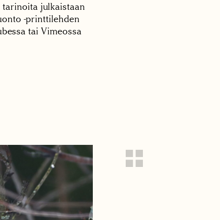
 tarinoita julkaistaan
onto -printtilehden
tubessa tai Vimeossa