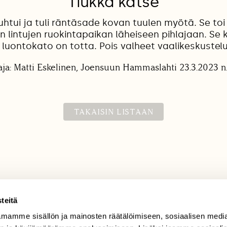
Tiukka katse
uhtui ja tuli räntäsade kovan tuulen myötä. Se to
lintujen ruokintapaikan läheiseen pihlajaan. Se k
 luontokato on totta. Pois valheet vaalikeskustelu
ja: Matti Eskelinen, Joensuun Hammaslahti 23.3.2023 n.
TAKAISIN LISTAAN
teitä
mamme sisällön ja mainosten räätälöimiseen, sosiaalisen medi
TILAAJAPALVELU