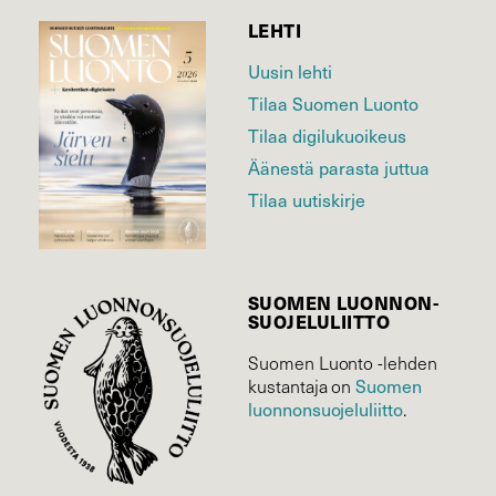
LEHTI
Uusin lehti
Tilaa Suomen Luonto
Tilaa digilukuoikeus
Äänestä parasta juttua
Tilaa uutiskirje
SUOMEN LUONNON­
SUOJELU­LIITTO
Suomen Luonto -lehden
kustantaja on
Suomen
luonnonsuojelu­liitto
.