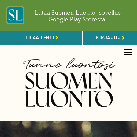
Lataa Suomen Luonto -sovellus
Google Play Storesta!
TILAA LEHTI
KIRJAUDU