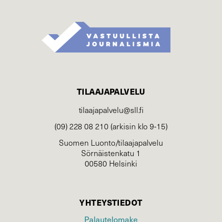
TILAAJAPALVELU
tilaajapalvelu@sll.fi
(09) 228 08 210 (arkisin klo 9-15)
Suomen Luonto/tilaajapalvelu
Sörnäistenkatu 1
00580 Helsinki
YHTEYSTIEDOT
Palautelomake