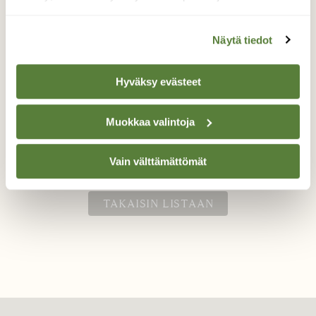
Näytä tiedot
Tiukka katse
Hyväksy evästeet
Tiukan katseen saimme,kun taisimme häiritä
hiiripöllön tarkkaavaisuutta
Muokkaa valintoja
Valokuvaaja: Hanna Rönty, Ihode 3.10.2025
Vain välttämättömät
TAKAISIN LISTAAN