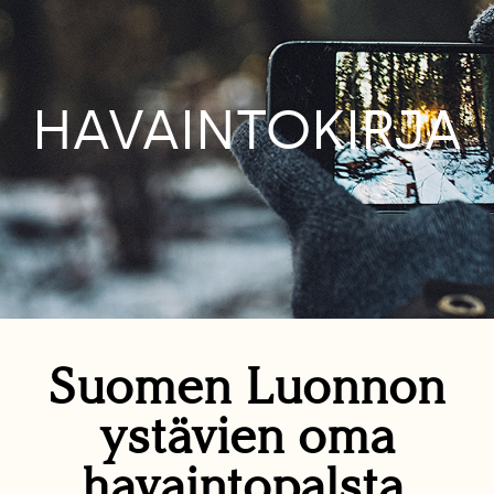
HAVAINTOKIRJA
Suomen Luonnon
ystävien oma
havaintopalsta.