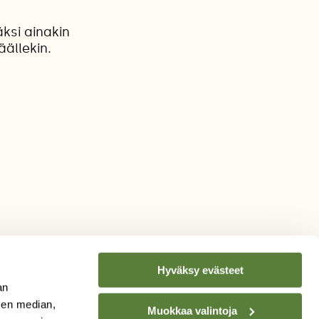
ksi ainakin
äällekin.
Hyväksy evästeet
an
sen median,
Muokkaa valintoja