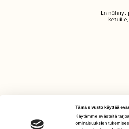
En nähnyt 
ketuille
Tämä sivusto käyttää eväs
Käytämme evästeitä tarjoa
LEHTI
ominaisuuksien tukemisee
Uusin lehti