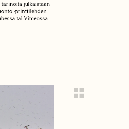
 tarinoita julkaistaan
onto -printtilehden
tubessa tai Vimeossa