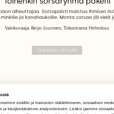
Toinenkin sorsaryhmä pakeni
paon aiheuttajaa. Sorsapaisti maistuu ihmisen lisä
, minkille ja kanahaukoille. Monta sorsaa jäi vielä j
Valokuvaaja: Reijo Juurinen, Tokoinranta Helmikuu
TAKAISIN LISTAAN
teitä
mamme sisällön ja mainosten räätälöimiseen, sosiaalisen medi
TILAAJAPALVELU
n ja kävijämäärämme analysoimiseen. Lisäksi jaamme sosiaali
tilaajapalvelu@sll.fi