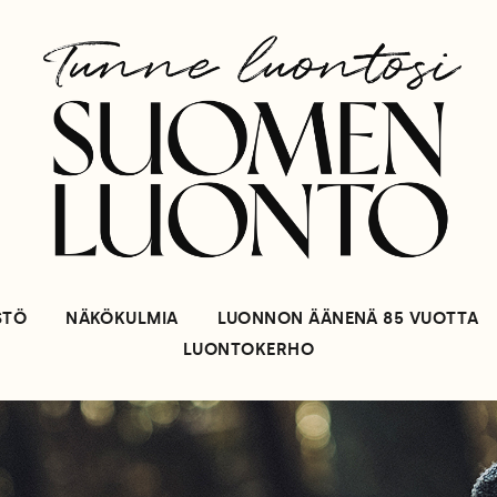
STÖ
NÄKÖKULMIA
LUONNON ÄÄNENÄ 85 VUOTTA
LUONTOKERHO