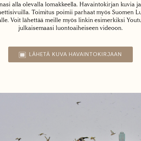
nasi alla olevalla lomakkeella. Havaintokirjan kuvia ja
tisivuilla. Toimitus poimii parhaat myös Suomen Lu
alle. Voit lähettää meille myös linkin esimerkiksi You
julkaisemaasi luontoaiheiseen videoon.
LÄHETÄ KUVA HAVAINTOKIRJAAN