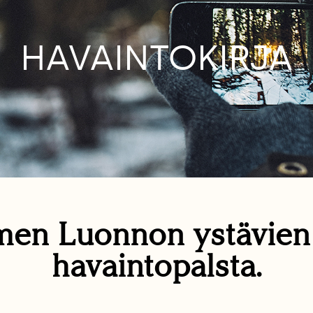
HAVAINTOKIRJA
en Luonnon ystävie
havaintopalsta.