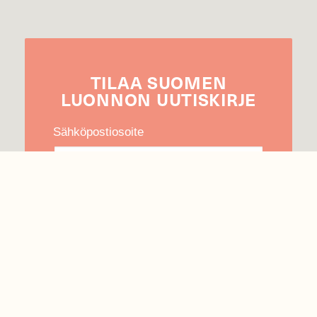
TILAA
SUOMEN
LUONNON
UUTIS­KIRJE
Sähköpostiosoite
Hyväksyn tietojeni käytön uutiskirjeen
lähettämiseen
Tietosuojaseloste