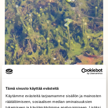
Tämä sivusto käyttää evästeitä
Tolpat vedessä
Käytämme evästeitä tarjoamamme sisällön ja mainosten
räätälöimiseen, sosiaalisen median ominaisuuksien
Saimaan rannalla, katselin laiturilta veteen,
tukemiseen ja kävijämäärämme analysoimiseen. Lisäksi