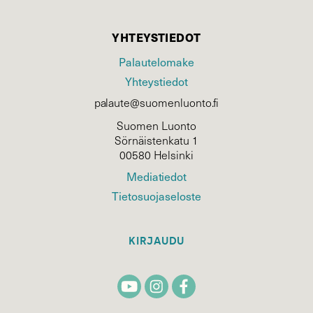
YHTEYSTIEDOT
Palautelomake
Yhteystiedot
palaute@suomenluonto.fi
Suomen Luonto
Sörnäistenkatu 1
00580 Helsinki
Mediatiedot
Tietosuojaseloste
KIRJAUDU