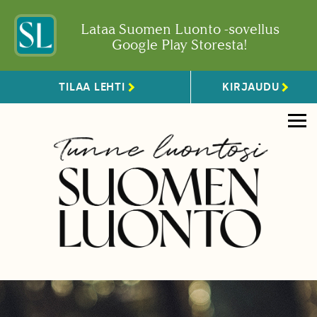
Lataa Suomen Luonto -sovellus
Google Play Storesta!
TILAA LEHTI
KIRJAUDU