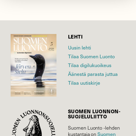
LEHTI
Uusin lehti
Tilaa Suomen Luonto
Tilaa digilukuoikeus
Äänestä parasta juttua
Tilaa uutiskirje
SUOMEN LUONNON­
SUOJELU­LIITTO
Suomen Luonto -lehden
Suomen
kustantaja on