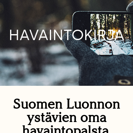
HAVAINTOKIRJA
Suomen Luonnon
ystävien oma
havaintopalsta.