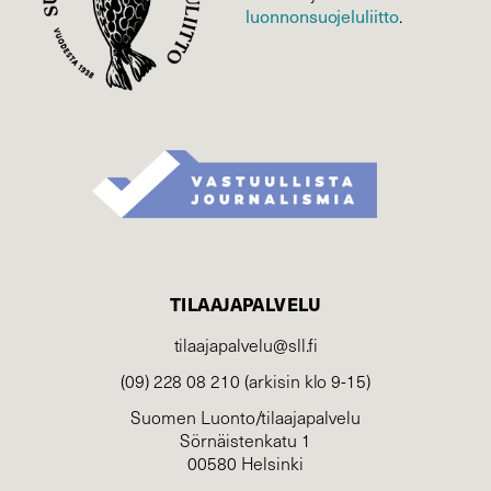
luonnonsuojelu­liitto
.
TILAAJAPALVELU
tilaajapalvelu@sll.fi
(09) 228 08 210 (arkisin klo 9-15)
Suomen Luonto/tilaajapalvelu
Sörnäistenkatu 1
00580 Helsinki