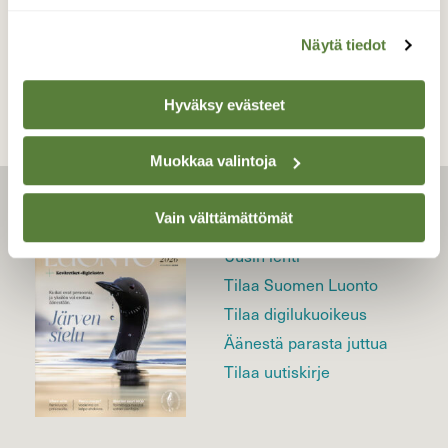
TAKAISIN LISTAAN
Näytä tiedot
Hyväksy evästeet
Muokkaa valintoja
LEHTI
Vain välttämättömät
Uusin lehti
Tilaa Suomen Luonto
Tilaa digilukuoikeus
Äänestä parasta juttua
Tilaa uutiskirje