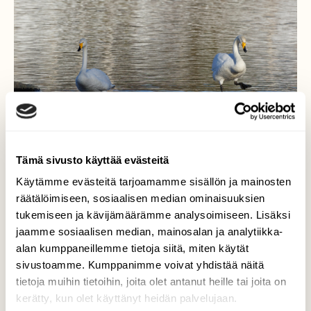
Tämä sivusto käyttää evästeitä
Käytämme evästeitä tarjoamamme sisällön ja mainosten
räätälöimiseen, sosiaalisen median ominaisuuksien
Tomeraa touhua
tukemiseen ja kävijämäärämme analysoimiseen. Lisäksi
jaamme sosiaalisen median, mainosalan ja analytiikka-
Puuhakkaita joutsenia Oulujoella Vaalassa
alan kumppaneillemme tietoja siitä, miten käytät
sivustoamme. Kumppanimme voivat yhdistää näitä
Valokuvaaja: Tommi Kujala, Vaala 22.3.2022
tietoja muihin tietoihin, joita olet antanut heille tai joita on
kerätty, kun olet käyttänyt heidän palvelujaan.