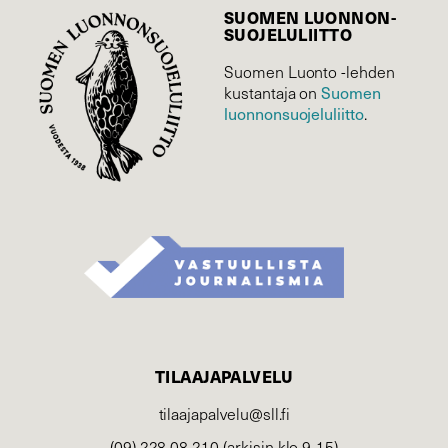
SUOMEN LUONNON­
SUOJELU­LIITTO
Suomen Luonto -lehden
Suomen
kustantaja on
luonnonsuojelu­liitto
.
TILAAJAPALVELU
tilaajapalvelu@sll.fi
(09) 228 08 210 (arkisin klo 9-15)