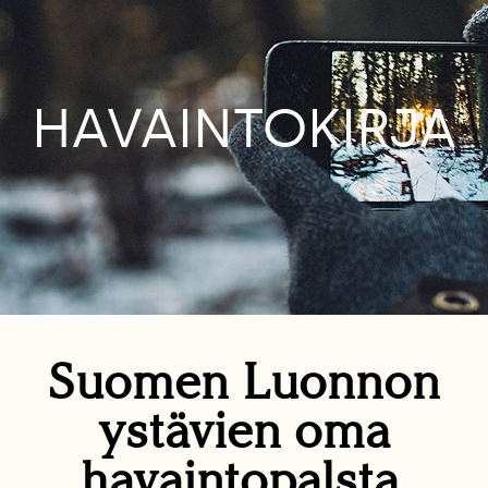
HAVAINTOKIRJA
Suomen Luonnon
ystävien oma
havaintopalsta.