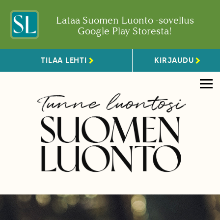
Lataa Suomen Luonto -sovellus
Google Play Storesta!
TILAA LEHTI
KIRJAUDU