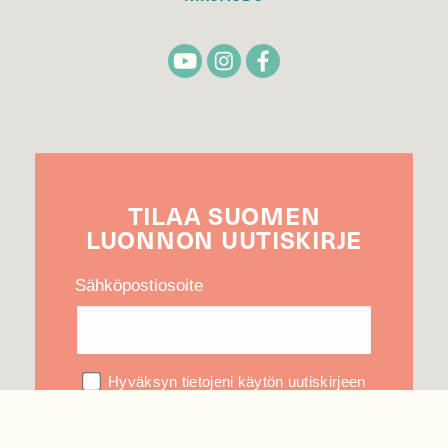
TILAA
SUOMEN
LUONNON
UUTIS­KIRJE
Sähköpostiosoite
Hyväksyn tietojeni käytön uutiskirjeen
lähettämiseen