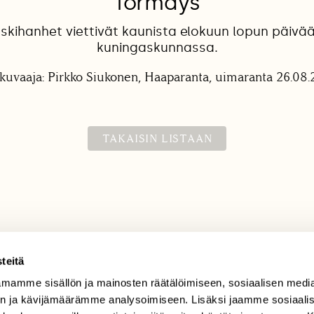
Törmäys
skihanhet viettivät kaunista elokuun lopun päivää
kuningaskunnassa.
kuvaaja: Pirkko Siukonen, Haaparanta, uimaranta 26.08
TAKAISIN LISTAAN
teitä
mamme sisällön ja mainosten räätälöimiseen, sosiaalisen medi
TILAAJAPALVELU
n ja kävijämäärämme analysoimiseen. Lisäksi jaamme sosiaali
tilaajapalvelu@sll.fi