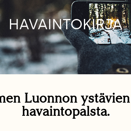
HAVAINTOKIRJA
en Luonnon ystävie
havaintopalsta.