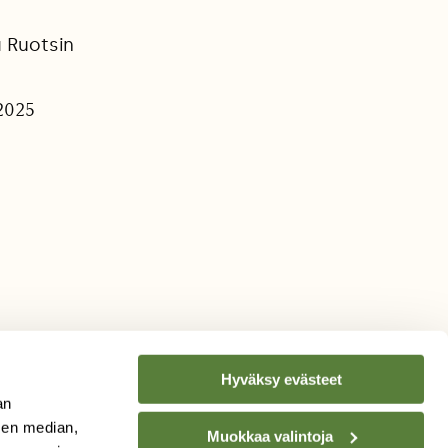
 Ruotsin
.2025
Hyväksy evästeet
an
sen median,
Muokkaa valintoja