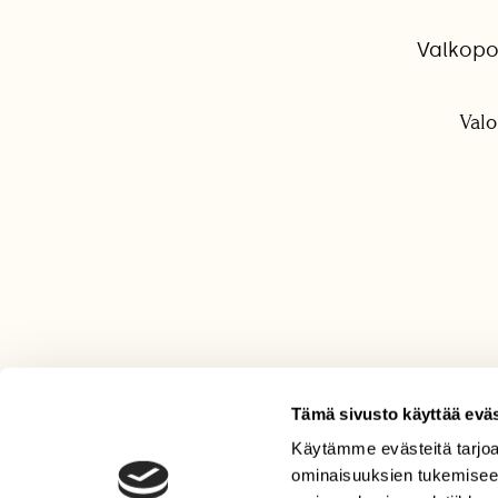
Valkopo
Valo
Tämä sivusto käyttää eväs
Käytämme evästeitä tarjoa
LEHTI
ominaisuuksien tukemisee
Uusin lehti