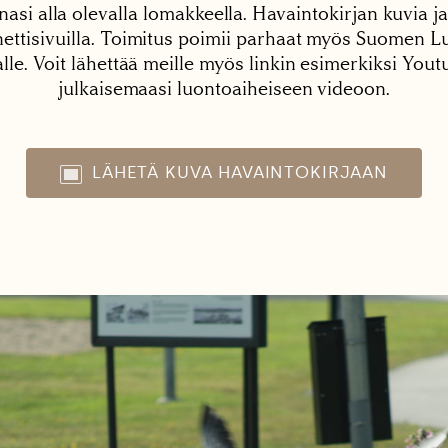
nasi alla olevalla lomakkeella. Havaintokirjan kuvia ja
tisivuilla. Toimitus poimii parhaat myös Suomen Lu
alle. Voit lähettää meille myös linkin esimerkiksi You
julkaisemaasi luontoaiheiseen videoon.
LÄHETÄ KUVA HAVAINTOKIRJAAN