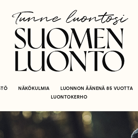
STÖ
NÄKÖKULMIA
LUONNON ÄÄNENÄ 85 VUOTTA
LUONTOKERHO