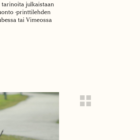
 tarinoita julkaistaan
onto -printtilehden
tubessa tai Vimeossa