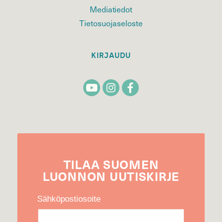
Mediatiedot
Tietosuojaseloste
KIRJAUDU
TILAA
SUOMEN
LUONNON
UUTIS­KIRJE
Sähköpostiosoite