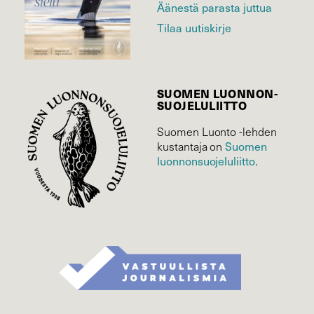
Äänestä parasta juttua
Tilaa uutiskirje
SUOMEN LUONNON­
SUOJELU­LIITTO
Suomen Luonto -lehden
kustantaja on
Suomen
luonnonsuojelu­liitto
.