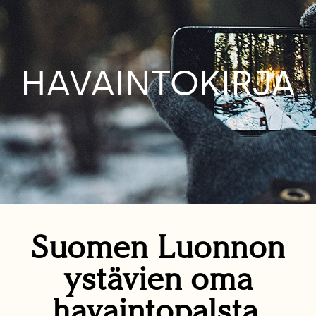
HAVAINTOKIRJA
Suomen Luonnon
ystävien oma
havaintopalsta.