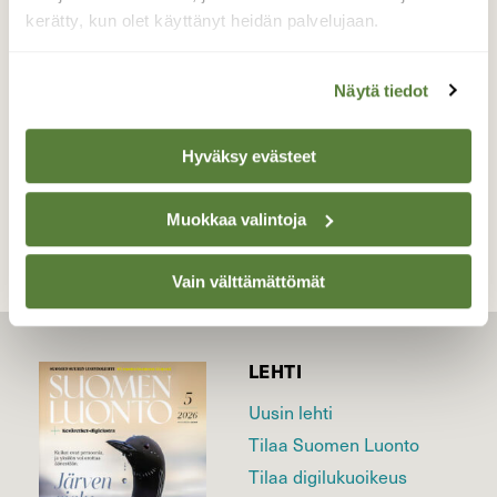
kerätty, kun olet käyttänyt heidän palvelujaan.
Valokuvaaja: Pirkko Siukonen, Tornio, Kiviranta
18.04.2026
Näytä tiedot
Hyväksy evästeet
TAKAISIN LISTAAN
Muokkaa valintoja
Vain välttämättömät
LEHTI
Uusin lehti
Tilaa Suomen Luonto
Tilaa digilukuoikeus