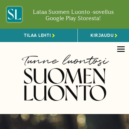
Lataa Suomen Luonto -sovellus
Google Play Storesta!
TILAA LEHTI
KIRJAUDU