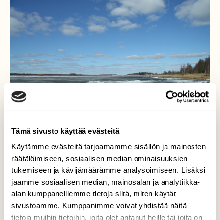
Tämä sivusto käyttää evästeitä
Käytämme evästeitä tarjoamamme sisällön ja mainosten
räätälöimiseen, sosiaalisen median ominaisuuksien
Tornionjoen huhtikuinen
tukemiseen ja kävijämäärämme analysoimiseen. Lisäksi
jaamme sosiaalisen median, mainosalan ja analytiikka-
jäidenlähtö
alan kumppaneillemme tietoja siitä, miten käytät
sivustoamme. Kumppanimme voivat yhdistää näitä
Tornionjoen jäät lähtivät poikkeuksellisesti
tietoja muihin tietoihin, joita olet antanut heille tai joita on
17.-19.4.2026.