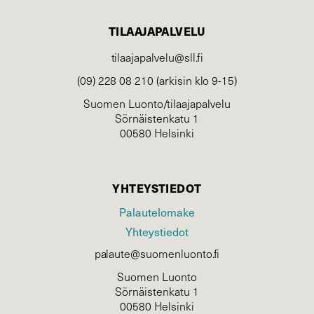
TILAAJAPALVELU
tilaajapalvelu@sll.fi
(09) 228 08 210 (arkisin klo 9-15)
Suomen Luonto/tilaajapalvelu
Sörnäistenkatu 1
00580 Helsinki
YHTEYSTIEDOT
Palautelomake
Yhteystiedot
palaute@suomenluonto.fi
Suomen Luonto
Sörnäistenkatu 1
00580 Helsinki