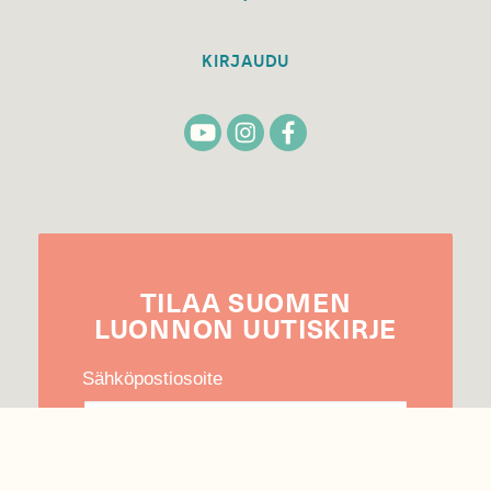
KIRJAUDU
TILAA
SUOMEN
LUONNON
UUTIS­KIRJE
Sähköpostiosoite
Hyväksyn tietojeni käytön uutiskirjeen