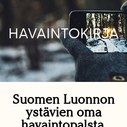
HAVAINTOKIRJA
Suomen Luonnon
ystävien oma
havaintopalsta.