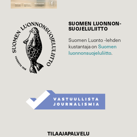
SUOMEN LUONNON­
SUOJELU­LIITTO
Suomen Luonto -lehden
Suomen
kustantaja on
luonnonsuojelu­liitto
.
TILAAJAPALVELU