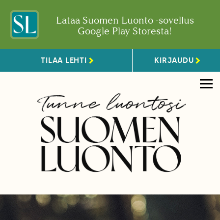
Lataa Suomen Luonto -sovellus
Google Play Storesta!
TILAA LEHTI
KIRJAUDU