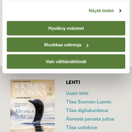
11.6.2016
Näytä tiedot
TAKAISIN LISTAAN
Hyväksy evästeet
Muokkaa valintoja
Vain välttämättömät
LEHTI
Uusin lehti
Tilaa Suomen Luonto
Tilaa digilukuoikeus
Äänestä parasta juttua
Tilaa uutiskirje