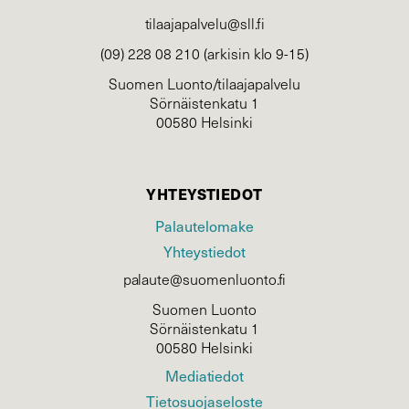
tilaajapalvelu@sll.fi
(09) 228 08 210 (arkisin klo 9-15)
Suomen Luonto/tilaajapalvelu
Sörnäistenkatu 1
00580 Helsinki
YHTEYSTIEDOT
Palautelomake
Yhteystiedot
palaute@suomenluonto.fi
Suomen Luonto
Sörnäistenkatu 1
00580 Helsinki
Mediatiedot
Tietosuojaseloste