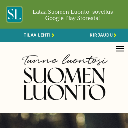
Lataa Suomen Luonto -sovellus
Google Play Storesta!
TILAA LEHTI
KIRJAUDU