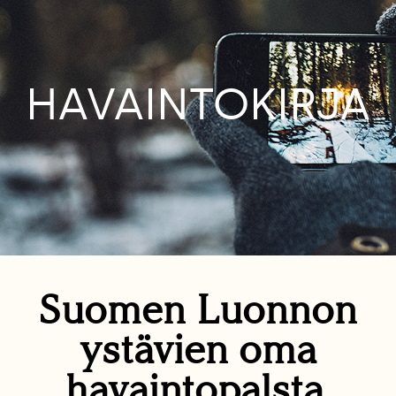
HAVAINTOKIRJA
Suomen Luonnon
ystävien oma
havaintopalsta.