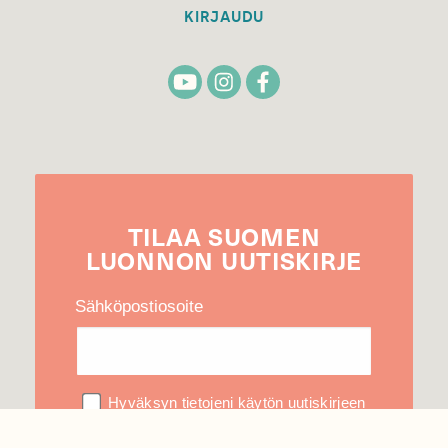
KIRJAUDU
TILAA
SUOMEN
LUONNON
UUTIS­KIRJE
Sähköpostiosoite
Hyväksyn tietojeni käytön uutiskirjeen
lähettämiseen