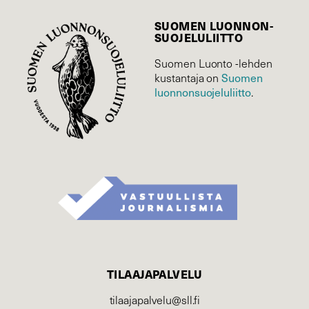
SUOMEN LUONNON­
SUOJELU­LIITTO
Suomen Luonto -lehden
Suomen
kustantaja on
luonnonsuojelu­liitto
.
TILAAJAPALVELU
tilaajapalvelu@sll.fi