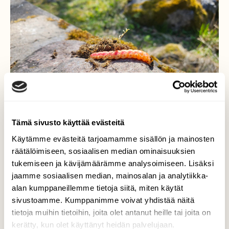
Tämä sivusto käyttää evästeitä
Käytämme evästeitä tarjoamamme sisällön ja mainosten
räätälöimiseen, sosiaalisen median ominaisuuksien
Toukka
tukemiseen ja kävijämäärämme analysoimiseen. Lisäksi
jaamme sosiaalisen median, mainosalan ja analytiikka-
Porin edustalla saaressa 18.5.2025
alan kumppaneillemme tietoja siitä, miten käytät
Valokuvaaja: Marko Nordberg, Pastuskeri, Eurajoki
sivustoamme. Kumppanimme voivat yhdistää näitä
18.5.2025
tietoja muihin tietoihin, joita olet antanut heille tai joita on
kerätty, kun olet käyttänyt heidän palvelujaan.