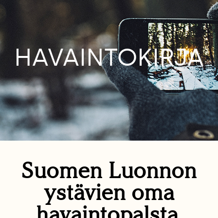
HAVAINTOKIRJA
Suomen Luonnon
ystävien oma
havaintopalsta.