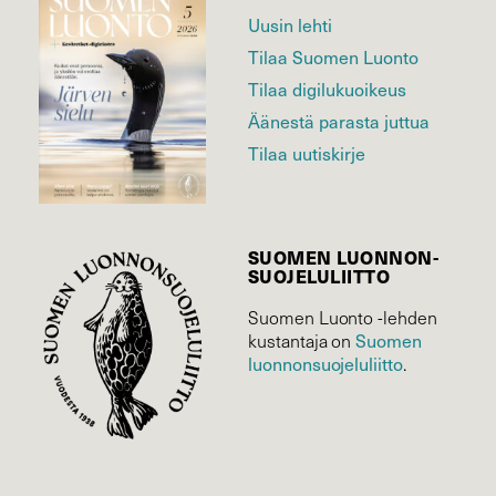
Uusin lehti
Tilaa Suomen Luonto
Tilaa digilukuoikeus
Äänestä parasta juttua
Tilaa uutiskirje
SUOMEN LUONNON­
SUOJELU­LIITTO
Suomen Luonto -lehden
Suomen
kustantaja on
luonnonsuojelu­liitto
.