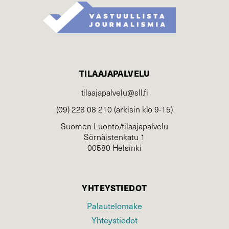
TILAAJAPALVELU
tilaajapalvelu@sll.fi
(09) 228 08 210 (arkisin klo 9-15)
Suomen Luonto/tilaajapalvelu
Sörnäistenkatu 1
00580 Helsinki
YHTEYSTIEDOT
Palautelomake
Yhteystiedot