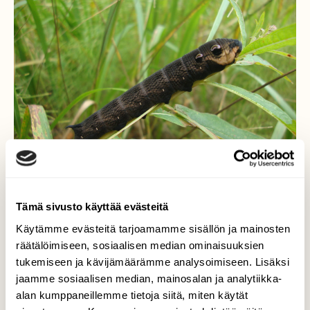
Tämä sivusto käyttää evästeitä
Käytämme evästeitä tarjoamamme sisällön ja mainosten
räätälöimiseen, sosiaalisen median ominaisuuksien
Toukka
tukemiseen ja kävijämäärämme analysoimiseen. Lisäksi
jaamme sosiaalisen median, mainosalan ja analytiikka-
Näin horsmakiitäjän toukan muutama päivä
alan kumppaneillemme tietoja siitä, miten käytät