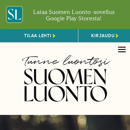
Lataa Suomen Luonto -sovellus
Google Play Storesta!
TILAA LEHTI
KIRJAUDU