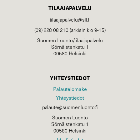
TILAAJAPALVELU
tilaajapalvelu@sll.fi
(09) 228 08 210 (arkisin klo 9-15)
Suomen Luonto/tilaajapalvelu
Sörnäistenkatu 1
00580 Helsinki
YHTEYSTIEDOT
Palautelomake
Yhteystiedot
palaute@suomenluonto.fi
Suomen Luonto
Sörnäistenkatu 1
00580 Helsinki
Mediatiedot