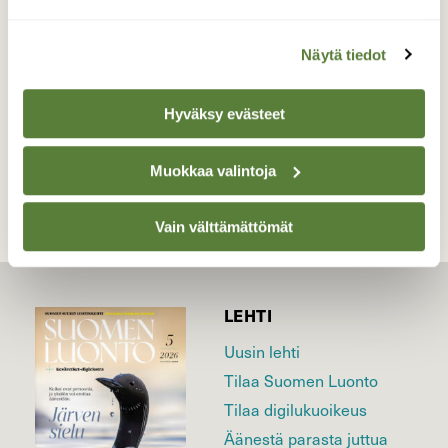
Valokuvaaja: Hannu Rissanen, Näädänmaa
27.6.2020
Näytä tiedot
Hyväksy evästeet
TAKAISIN LISTAAN
Muokkaa valintoja
Vain välttämättömät
LEHTI
Uusin lehti
Tilaa Suomen Luonto
Tilaa digilukuoikeus
Äänestä parasta juttua