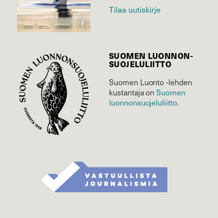
Tilaa uutiskirje
SUOMEN LUONNON­
SUOJELU­LIITTO
Suomen Luonto -lehden
Suomen
kustantaja on
luonnonsuojelu­liitto
.