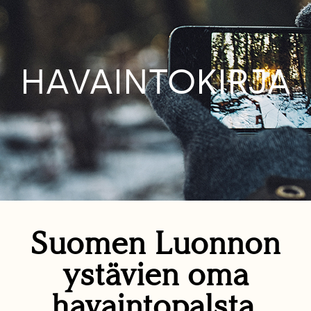
HAVAINTOKIRJA
Suomen Luonnon
ystävien oma
havaintopalsta.