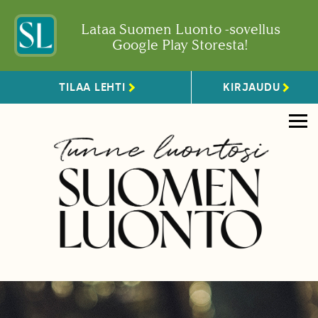
Lataa Suomen Luonto -sovellus
Google Play Storesta!
TILAA LEHTI
KIRJAUDU