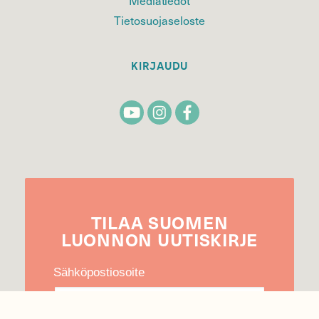
Tietosuojaseloste
KIRJAUDU
TILAA
SUOMEN
LUONNON
UUTIS­KIRJE
Sähköpostiosoite