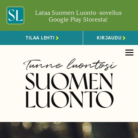
Lataa Suomen Luonto -sovellus
Google Play Storesta!
TILAA LEHTI
KIRJAUDU