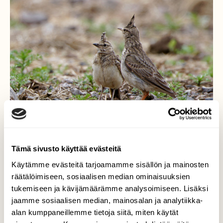
Tämä sivusto käyttää evästeitä
Käytämme evästeitä tarjoamamme sisällön ja mainosten
Töyhtökiurut Muhoksella
räätälöimiseen, sosiaalisen median ominaisuuksien
tukemiseen ja kävijämäärämme analysoimiseen. Lisäksi
Muhoksella havaittiin kesäkuussa
jaamme sosiaalisen median, mainosalan ja analytiikka-
ensimmäistä kertaa Suomessa
alan kumppaneillemme tietoja siitä, miten käytät
töyhtökiurujen pesintä. Havainto oli