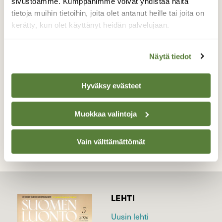
sivustoamme. Kumppanimme voivat yhdistää näitä
yllättävä, sillä lajista on havaittu aikojen
tietoja muihin tietoihin, joita olet antanut heille tai joita on
kuluessa vain noin sata harhautunutta
kerätty, kun olet käyttänyt heidän palvelujaan.
yksilöä maassamme - eikä siis yhtää
aikaisempaa pesintää.
Näytä tiedot
Valokuvaaja: Tommi Kujala, MUHOS 18.6.2026
Hyväksy evästeet
TAKAISIN LISTAAN
Muokkaa valintoja
Vain välttämättömät
LEHTI
Uusin lehti