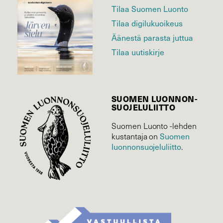
Tilaa Suomen Luonto
Tilaa digilukuoikeus
Äänestä parasta juttua
Tilaa uutiskirje
SUOMEN LUONNON­
SUOJELU­LIITTO
Suomen Luonto -lehden
Suomen
kustantaja on
luonnonsuojelu­liitto
.