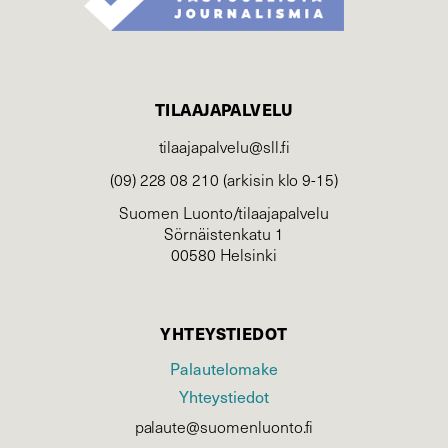
TILAAJAPALVELU
tilaajapalvelu@sll.fi
(09) 228 08 210 (arkisin klo 9-15)
Suomen Luonto/tilaajapalvelu
Sörnäistenkatu 1
00580 Helsinki
YHTEYSTIEDOT
Palautelomake
Yhteystiedot
palaute@suomenluonto.fi