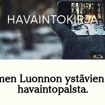
HAVAINTOKIRJA
en Luonnon ystävie
havaintopalsta.