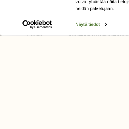
voivat yhdistää näitä tietoja
Äänestä parasta juttua
heidän palvelujaan.
Tilaa uutiskirje
Näytä tiedot
SUOMEN LUONNON­SUOJ
LIITTO
Suomen Luonto -lehden kusta
Suomen luonnonsuojelu­liitto
.