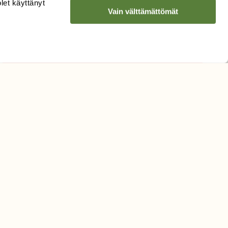
olet käyttänyt
Sähköpostiosoite
Vain välttämättömät
Hyväksyn tietojeni käytön
uutiskirjeen lähettämiseen
Tietosuojaseloste