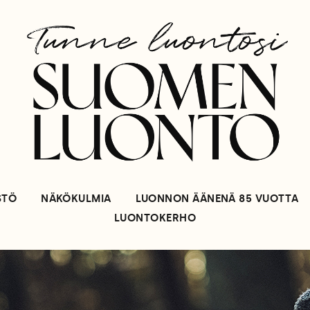
STÖ
NÄKÖKULMIA
LUONNON ÄÄNENÄ 85 VUOTTA
LUONTOKERHO