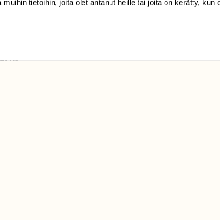
 muihin tietoihin, joita olet antanut heille tai joita on kerätty, kun 
Suomen
Luonto/tilaajapalvelu
Sörnäistenkatu 1
00580 Helsinki
ELU­
YHTEYSTIEDOT
ntaja on
Palautelomake
Yhteystiedot
palaute@suomenluonto.fi
Suomen Luonto
Sörnäistenkatu 1
00580 Helsinki
Mediatiedot
Tietosuojaseloste