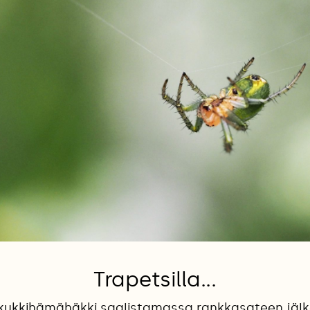
Trapetsilla...
rkukkihämähäkki saalistamassa rankkasateen jälk