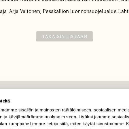
aja: Arja Valtonen, Pesäkallion luonnonsuojelualue Lahti
TAKAISIN LISTAAN
TILAAJAPALVELU
teitä
tilaajapalvelu@sll.fi
mamme sisällön ja mainosten räätälöimiseen, sosiaalisen medi
n ja kävijämäärämme analysoimiseen. Lisäksi jaamme sosiaali
(09) 228 08 210 (arkisin
klo 9-15)
-alan kumppaneillemme tietoja siitä, miten käytät sivustoamme