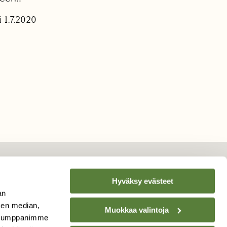
 1.7.2020
Hyväksy evästeet
an
TILAA
SUOMEN
sen median,
LUONNON
UUTIS­KIRJE
Muokkaa valintoja
. Kumppanimme