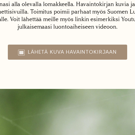
nasi alla olevalla lomakkeella. Havaintokirjan kuvia ja
tisivuilla. Toimitus poimii parhaat myös Suomen Lu
alle. Voit lähettää meille myös linkin esimerkiksi You
julkaisemaasi luontoaiheiseen videoon.
LÄHETÄ KUVA HAVAINTOKIRJAAN