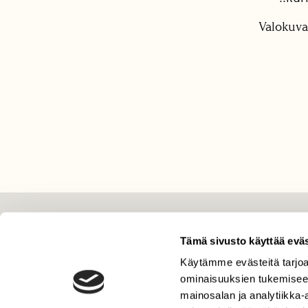
Valokuva
LEHTI
Tämä sivusto käyttää eväs
Uusin lehti
Käytämme evästeitä tarjoa
Tilaa Suomen Luonto
ominaisuuksien tukemisee
Tilaa digilukuoikeus
mainosalan ja analytiikka