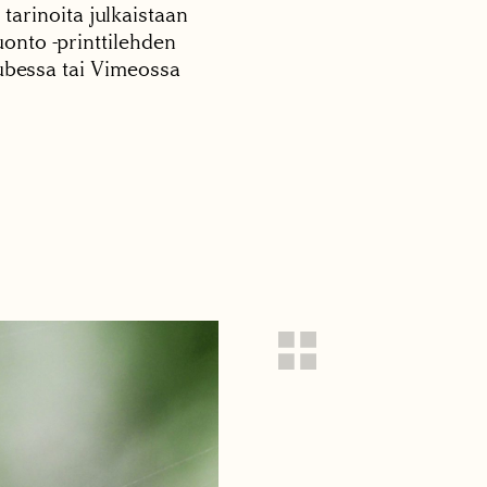
 tarinoita julkaistaan
onto -printtilehden
tubessa tai Vimeossa