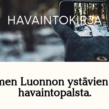
HAVAINTOKIRJA
en Luonnon ystävie
havaintopalsta.