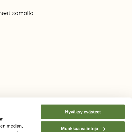
ineet samalla
Hyväksy evästeet
an
sen median,
Muokkaa valintoja