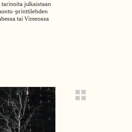
 tarinoita julkaistaan
onto -printtilehden
tubessa tai Vimeossa