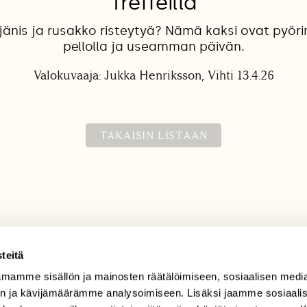
Treffeillä
änis ja rusakko risteytyä? Nämä kaksi ovat pyör
pellolla ja useamman päivän.
Valokuvaaja: Jukka Henriksson, Vihti 13.4.26
TAKAISIN LISTAAN
teitä
mamme sisällön ja mainosten räätälöimiseen, sosiaalisen medi
TILAAJAPALVELU
n ja kävijämäärämme analysoimiseen. Lisäksi jaamme sosiaali
tilaajapalvelu@sll.fi