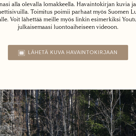
nasi alla olevalla lomakkeella. Havaintokirjan kuvia ja
tisivuilla. Toimitus poimii parhaat myös Suomen Lu
alle. Voit lähettää meille myös linkin esimerkiksi You
julkaisemaasi luontoaiheiseen videoon.
LÄHETÄ KUVA HAVAINTOKIRJAAN