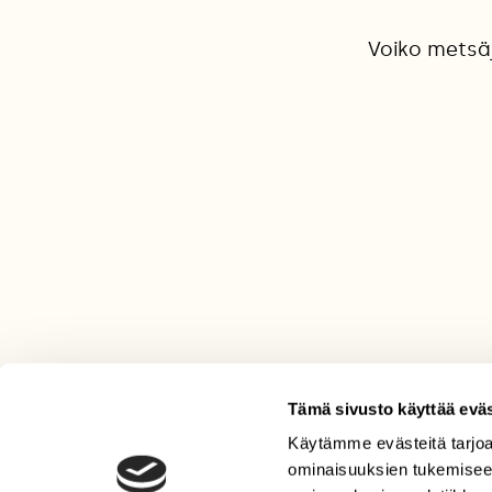
Voiko metsäj
Tämä sivusto käyttää eväs
Käytämme evästeitä tarjoa
LEHTI
ominaisuuksien tukemisee
Uusin lehti