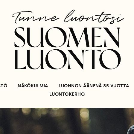
STÖ
NÄKÖKULMIA
LUONNON ÄÄNENÄ 85 VUOTTA
LUONTOKERHO