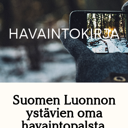
HAVAINTOKIRJA
Suomen Luonnon
ystävien oma
havaintopalsta.