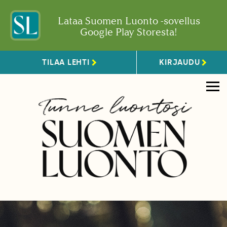
Lataa Suomen Luonto -sovellus
Google Play Storesta!
TILAA LEHTI
KIRJAUDU