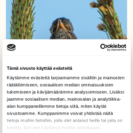
Tämä sivusto käyttää evästeitä
Käytämme evästeitä tarjoamamme sisällön ja mainosten
räätälöimiseen, sosiaalisen median ominaisuuksien
tukemiseen ja kävijämäärämme analysoimiseen. Lisäksi
jaamme sosiaalisen median, mainosalan ja analytiikka-
Tuijotus
alan kumppaneillemme tietoja siitä, miten käytät
sivustoamme. Kumppanimme voivat yhdistää näitä
Mustarastas (Turdus merula)
tietoja muihin tietoihin, joita olet antanut heille tai joita on
kerätty, kun olet käyttänyt heidän palvelujaan.
Valokuvaaja: Markku Saarinen, Paimela 19.5