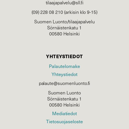
tilaajapalvelu@sll.fi
(09) 228 08 210 (arkisin klo 9-15)
Suomen Luonto/tilaajapalvelu
Sörnäistenkatu 1
00580 Helsinki
YHTEYSTIEDOT
Palautelomake
Yhteystiedot
palaute@suomenluonto.fi
Suomen Luonto
Sörnäistenkatu 1
00580 Helsinki
Mediatiedot
Tietosuojaseloste