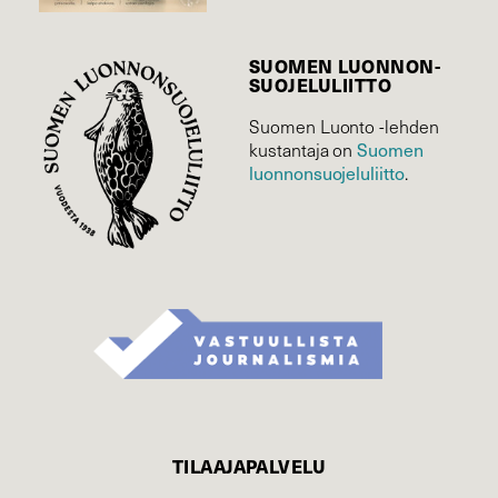
SUOMEN LUONNON­
SUOJELU­LIITTO
Suomen Luonto -lehden
kustantaja on
Suomen
luonnonsuojelu­liitto
.
TILAAJAPALVELU