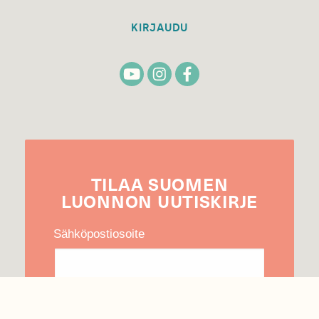
KIRJAUDU
TILAA
SUOMEN
LUONNON
UUTIS­KIRJE
Sähköpostiosoite
Hyväksyn tietojeni käytön uutiskirjeen
lähettämiseen