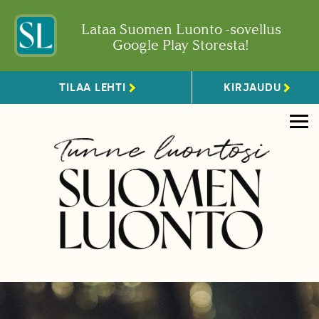
Lataa Suomen Luonto -sovellus
Google Play Storesta!
TILAA LEHTI
KIRJAUDU