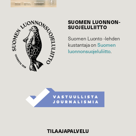
SUOMEN LUONNON­
SUOJELU­LIITTO
Suomen Luonto -lehden
Suomen
kustantaja on
luonnonsuojelu­liitto
.
TILAAJAPALVELU