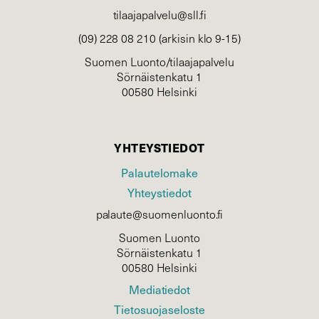
tilaajapalvelu@sll.fi
(09) 228 08 210 (arkisin klo 9-15)
Suomen Luonto/tilaajapalvelu
Sörnäistenkatu 1
00580 Helsinki
YHTEYSTIEDOT
Palautelomake
Yhteystiedot
palaute@suomenluonto.fi
Suomen Luonto
Sörnäistenkatu 1
00580 Helsinki
Mediatiedot
Tietosuojaseloste