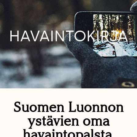
HAVAINTOKIRJA
Suomen Luonnon
ystävien oma
havaintopalsta.