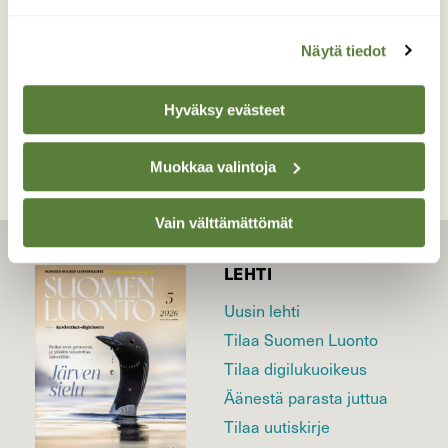
Näytä tiedot
TAKAISIN LISTAAN
Hyväksy evästeet
Muokkaa valintoja
Vain välttämättömät
LEHTI
Uusin lehti
Tilaa Suomen Luonto
Tilaa digilukuoikeus
Äänestä parasta juttua
Tilaa uutiskirje