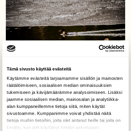
Tämä sivusto käyttää evästeitä
Käytämme evästeitä tarjoamamme sisällön ja mainosten
räätälöimiseen, sosiaalisen median ominaisuuksien
tukemiseen ja kävijämäärämme analysoimiseen. Lisäksi
jaamme sosiaalisen median, mainosalan ja analytiikka-
Tukkakoskelot
alan kumppaneillemme tietoja siitä, miten käytät
uiskentelemassa
sivustoamme. Kumppanimme voivat yhdistää näitä
tietoja muihin tietoihin, joita olet antanut heille tai joita on
Valokuvaaja: Katariina Kolehmainen, Jyväskylä,
kerätty, kun olet käyttänyt heidän palvelujaan.
Säynätsalo Kevät Ilta