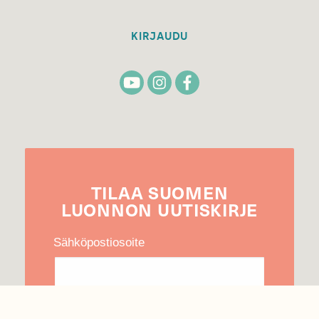
KIRJAUDU
TILAA
SUOMEN
LUONNON
UUTIS­KIRJE
Sähköpostiosoite
Hyväksyn tietojeni käytön uutiskirjeen