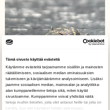
Tämä sivusto käyttää evästeitä
Käytämme evästeitä tarjoamamme sisällön ja mainosten
räätälöimiseen, sosiaalisen median ominaisuuksien
tukemiseen ja kävijämäärämme analysoimiseen. Lisäksi
jaamme sosiaalisen median, mainosalan ja analytiikka-
alan kumppaneillemme tietoja siitä, miten käytät
Tukkimiehentäi
sivustoamme. Kumppanimme voivat yhdistää näitä
tietoja muihin tietoihin, joita olet antanut heille tai joita on
Tukkimiehentäi rapsutteli mökkipöydän
kerätty, kun olet käyttänyt heidän palvelujaan.