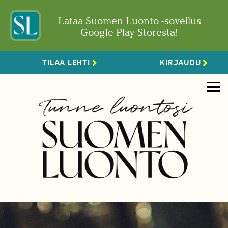
Lataa Suomen Luonto -sovellus
Google Play Storesta!
TILAA LEHTI
KIRJAUDU