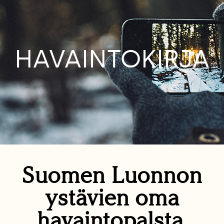
HAVAINTOKIRJA
Suomen Luonnon
ystävien oma
havaintopalsta.