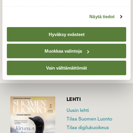
pintaa.
Näytä tiedot
Valokuvaaja: Yrjö Rantamäki, Kuopio 21.05.2026
Hyväksy evästeet
TAKAISIN LISTAAN
Muokkaa valintoja
Vain välttämättömät
LEHTI
Uusin lehti
Tilaa Suomen Luonto
Tilaa digilukuoikeus