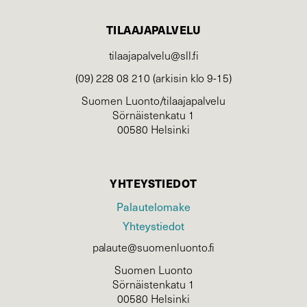
TILAAJAPALVELU
tilaajapalvelu@sll.fi
(09) 228 08 210 (arkisin klo 9-15)
Suomen Luonto/tilaajapalvelu
Sörnäistenkatu 1
00580 Helsinki
YHTEYSTIEDOT
Palautelomake
Yhteystiedot
palaute@suomenluonto.fi
Suomen Luonto
Sörnäistenkatu 1
00580 Helsinki