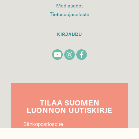
Mediatiedot
Tietosuojaseloste
KIRJAUDU
TILAA
SUOMEN
LUONNON
UUTIS­KIRJE
Sähköpostiosoite