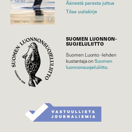
Äänestä parasta juttua
Tilaa uutiskirje
SUOMEN LUONNON­
SUOJELU­LIITTO
Suomen Luonto -lehden
kustantaja on
Suomen
luonnonsuojelu­liitto
.