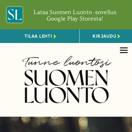
Lataa Suomen Luonto -sovellus
Google Play Storesta!
TILAA LEHTI
KIRJAUDU