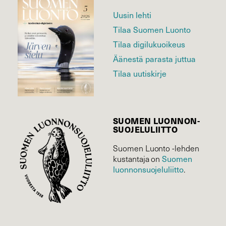
Uusin lehti
Tilaa Suomen Luonto
Tilaa digilukuoikeus
Äänestä parasta juttua
Tilaa uutiskirje
SUOMEN LUONNON­
SUOJELU­LIITTO
Suomen Luonto -lehden
kustantaja on
Suomen
luonnonsuojelu­liitto
.