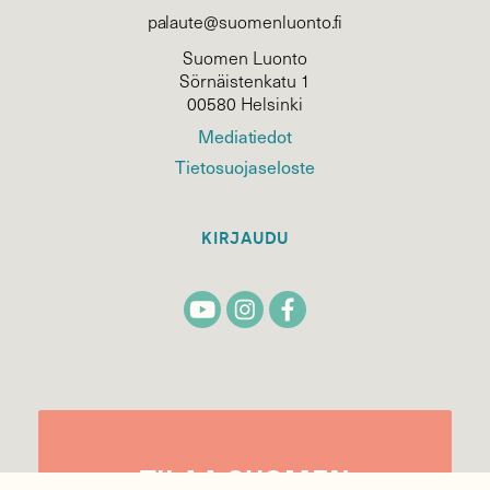
palaute@suomenluonto.fi
Suomen Luonto
Sörnäistenkatu 1
00580 Helsinki
Mediatiedot
Tietosuojaseloste
KIRJAUDU
TILAA
SUOMEN