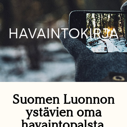
HAVAINTOKIRJA
Suomen Luonnon
ystävien oma
havaintopalsta.