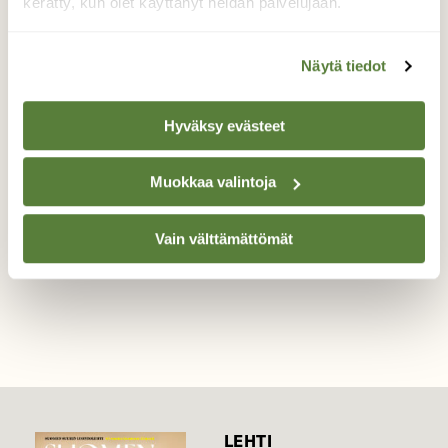
kerätty, kun olet käyttänyt heidän palvelujaan.
Tuleeko huomenna pouta?
Näytä tiedot
Lehtokotilo oikoili tuntosarviaan Helsingin
Haltialassa ystävänpäivänä 14.2.
Hyväksy evästeet
Valokuvaaja: Hannu Tuominen, Haltiala, Helsinki
14.2.2020
Muokkaa valintoja
Vain välttämättömät
TAKAISIN LISTAAN
LEHTI