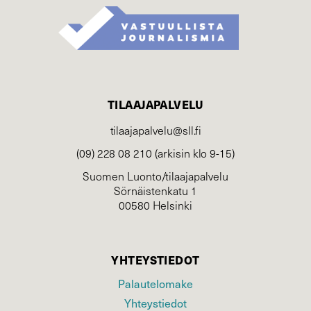
TILAAJAPALVELU
tilaajapalvelu@sll.fi
(09) 228 08 210 (arkisin klo 9-15)
Suomen Luonto/tilaajapalvelu
Sörnäistenkatu 1
00580 Helsinki
YHTEYSTIEDOT
Palautelomake
Yhteystiedot