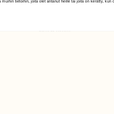
 muihin tietoihin, joita olet antanut heille tai joita on kerätty, kun 
Luonto/tilaajapalvelu
Sörnäistenkatu 1
00580 Helsinki
ELU­
YHTEYSTIEDOT
ntaja on
Palautelomake
Yhteystiedot
palaute@suomenluonto.fi
Suomen Luonto
Sörnäistenkatu 1
00580 Helsinki
Mediatiedot
Tietosuojaseloste
KIRJAUDU