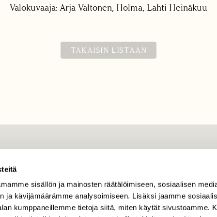
Valokuvaaja: Arja Valtonen, Holma, Lahti Heinäkuu
TAKAISIN LISTAAN
TILAAJAPALVELU
teitä
tilaajapalvelu@sll.fi
mamme sisällön ja mainosten räätälöimiseen, sosiaalisen medi
(09) 228 08 210 (arkisin
klo 9-15)
n ja kävijämäärämme analysoimiseen. Lisäksi jaamme sosiaali
-alan kumppaneillemme tietoja siitä, miten käytät sivustoamme
Suomen