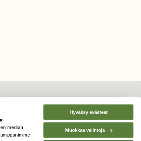
Hyväksy evästeet
TILAA
SUOMEN
an
LUONNON
UUTIS­KIRJE
sen median,
Muokkaa valintoja
. Kumppanimme
Sähköpostiosoite