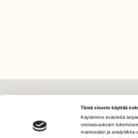
LEHTI
Uusin lehti
Tämä sivusto käyttää eväs
Tilaa Suomen Luonto
Käytämme evästeitä tarjoa
ominaisuuksien tukemisee
Tilaa digilukuoikeus
mainosalan ja analytiikka
Äänestä parasta juttua