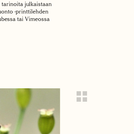
 tarinoita julkaistaan
onto -printtilehden
tubessa tai Vimeossa