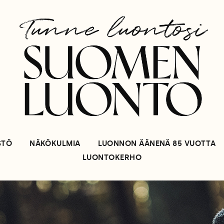
STÖ
NÄKÖKULMIA
LUONNON ÄÄNENÄ 85 VUOTTA
LUONTOKERHO