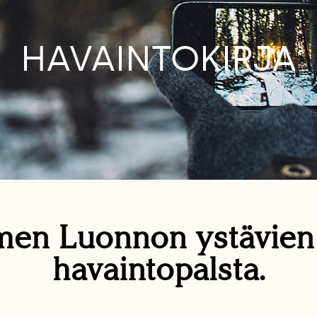
HAVAINTOKIRJA
en Luonnon ystävie
havaintopalsta.