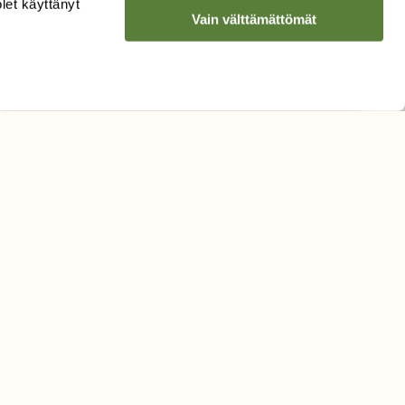
olet käyttänyt
Vain välttämättömät
Hyväksyn tietojeni käytön
uutiskirjeen lähettämiseen
Tietosuojaseloste