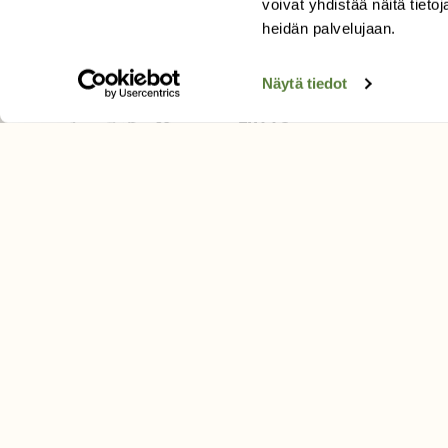
voivat yhdistää näitä tietoja
Tilaa uutiskirje
heidän palvelujaan.
Näytä tiedot
SUOMEN LUONNON­SUOJ
LIITTO
Suomen Luonto -lehden kusta
Suomen luonnonsuojelu­liitto
.