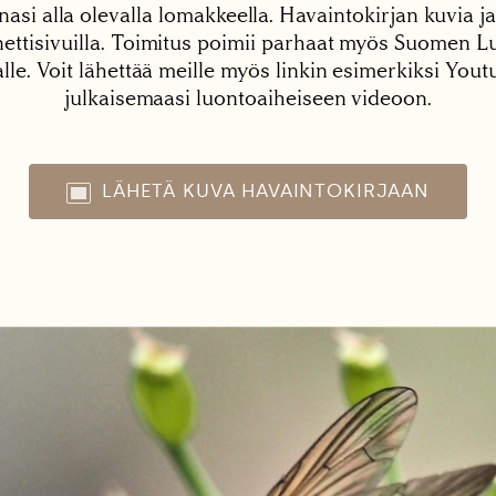
nasi alla olevalla lomakkeella. Havaintokirjan kuvia ja
tisivuilla. Toimitus poimii parhaat myös Suomen Lu
alle. Voit lähettää meille myös linkin esimerkiksi You
julkaisemaasi luontoaiheiseen videoon.
LÄHETÄ KUVA HAVAINTOKIRJAAN