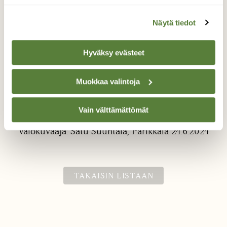
Näytä tiedot
Hyväksy evästeet
Muokkaa valintoja
Tumma sisilisko 1
Tumma sisilisko puuportaalla.
Vain välttämättömät
Valokuvaaja: Satu Suuntala, Parikkala 24.6.2024
TAKAISIN LISTAAN