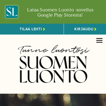
Lataa Suomen Luonto -sovellus
Google Play Storesta!
TILAA LEHTI
KIRJAUDU