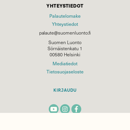
YHTEYSTIEDOT
Palautelomake
Yhteystiedot
palaute@suomenluonto.fi
Suomen Luonto
Sörnäistenkatu 1
00580 Helsinki
Mediatiedot
Tietosuojaseloste
KIRJAUDU