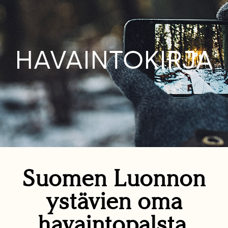
HAVAINTOKIRJA
Suomen Luonnon
ystävien oma
havaintopalsta.