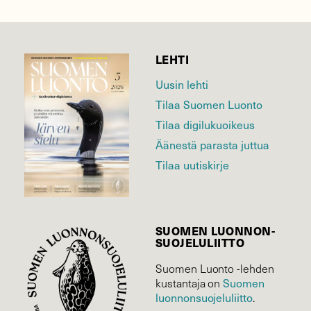
LEHTI
Uusin lehti
Tilaa Suomen Luonto
Tilaa digilukuoikeus
Äänestä parasta juttua
Tilaa uutiskirje
SUOMEN LUONNON­
SUOJELU­LIITTO
Suomen Luonto -lehden
Suomen
kustantaja on
luonnonsuojelu­liitto
.