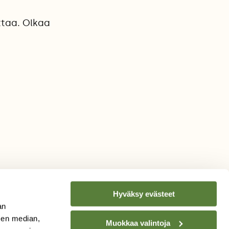
ttaa. Olkaa
Hyväksy evästeet
an
sen median,
Muokkaa valintoja