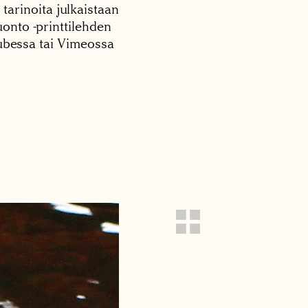
 tarinoita julkaistaan
onto -printtilehden
tubessa tai Vimeossa