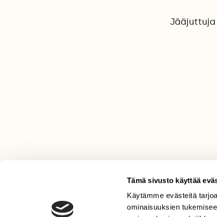
Jääjuttuja
Tämä sivusto käyttää eväs
Käytämme evästeitä tarjoa
LEHTI
ominaisuuksien tukemisee
Uusin lehti