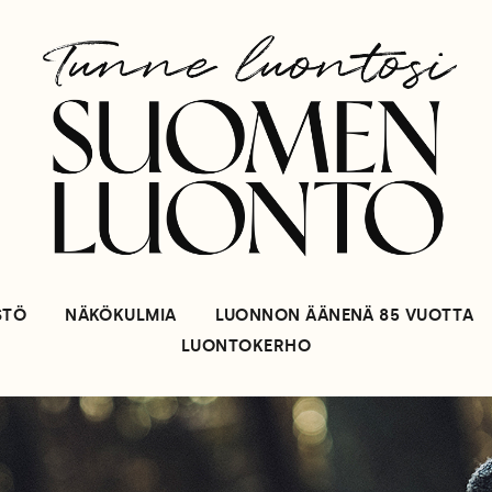
STÖ
NÄKÖKULMIA
LUONNON ÄÄNENÄ 85 VUOTTA
LUONTOKERHO