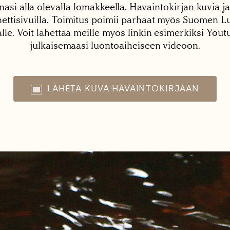
nasi alla olevalla lomakkeella. Havaintokirjan kuvia ja
tisivuilla. Toimitus poimii parhaat myös Suomen Lu
alle. Voit lähettää meille myös linkin esimerkiksi You
julkaisemaasi luontoaiheiseen videoon.
LÄHETÄ KUVA HAVAINTOKIRJAAN