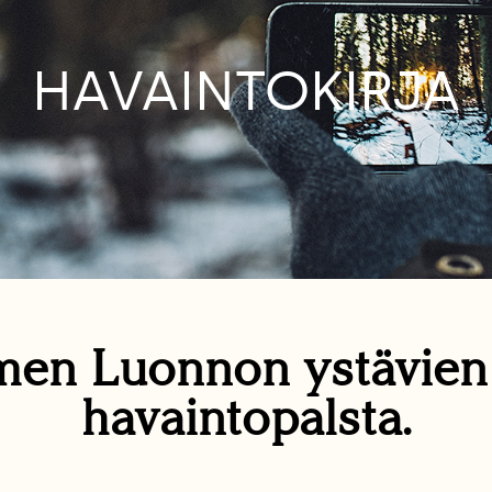
HAVAINTOKIRJA
en Luonnon ystävie
havaintopalsta.