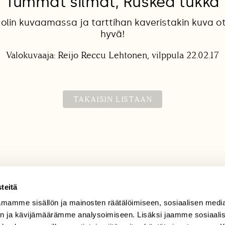
Tummat silmät, Ruskea tukka
 olin kuvaamassa ja tarttihan kaveristakin kuva o
hyvä!
Valokuvaaja: Reijo Reccu Lehtonen, vilppula 22.02.17
TAKAISIN LISTAAN
teitä
mamme sisällön ja mainosten räätälöimiseen, sosiaalisen medi
TILAAJAPALVELU
n ja kävijämäärämme analysoimiseen. Lisäksi jaamme sosiaali
tilaajapalvelu@sll.fi