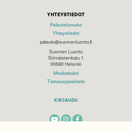
YHTEYSTIEDOT
Palautelomake
Yhteystiedot
palaute@suomenluonto.fi
Suomen Luonto
Sörnäistenkatu 1
00580 Helsinki
Mediatiedot
Tietosuojaseloste
KIRJAUDU