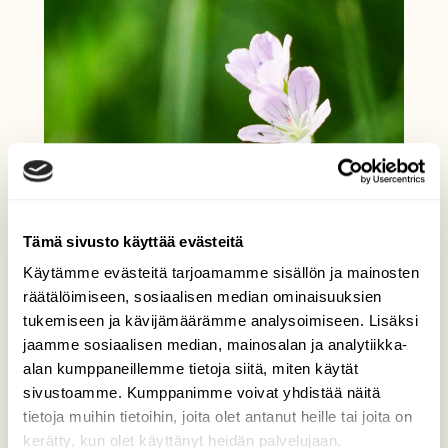
Tämä sivusto käyttää evästeitä
Käytämme evästeitä tarjoamamme sisällön ja mainosten
räätälöimiseen, sosiaalisen median ominaisuuksien
tukemiseen ja kävijämäärämme analysoimiseen. Lisäksi
jaamme sosiaalisen median, mainosalan ja analytiikka-
alan kumppaneillemme tietoja siitä, miten käytät
sivustoamme. Kumppanimme voivat yhdistää näitä
tietoja muihin tietoihin, joita olet antanut heille tai joita on
kerätty, kun olet käyttänyt heidän palvelujaan.