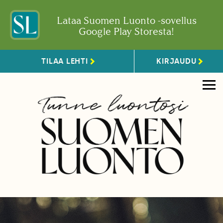
Lataa Suomen Luonto -sovellus
Google Play Storesta!
TILAA LEHTI
KIRJAUDU