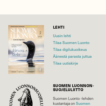
LEHTI
Uusin lehti
Tilaa Suomen Luonto
Tilaa digilukuoikeus
Äänestä parasta juttua
Tilaa uutiskirje
SUOMEN LUONNON­
SUOJELU­LIITTO
Suomen Luonto -lehden
Suomen
kustantaja on