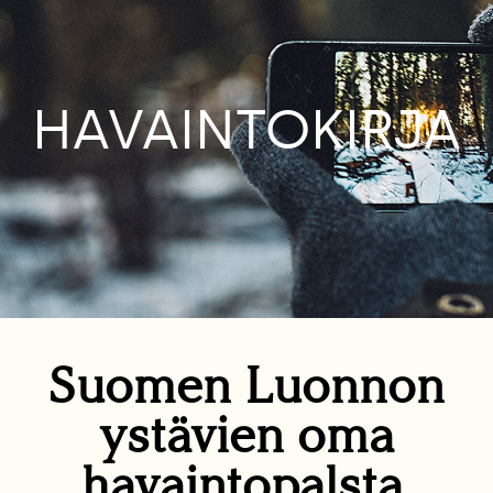
HAVAINTOKIRJA
Suomen Luonnon
ystävien oma
havaintopalsta.