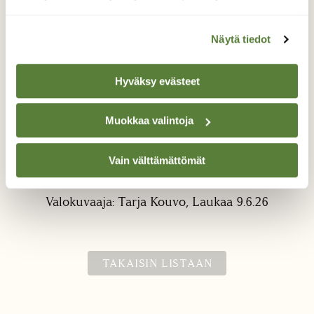
Näytä tiedot
Hyväksy evästeet
Muokkaa valintoja
Tungosta kukalla
Kesän ensimmäisen perhosen nappasin ja
Vain välttämättömät
samalla tunkeili kukalle pölyttäjä mehiläinen.
Valokuvaaja: Tarja Kouvo, Laukaa 9.6.26
TAKAISIN LISTAAN