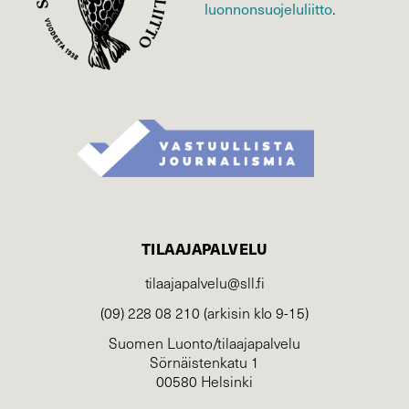
luonnonsuojelu­liitto
.
TILAAJAPALVELU
tilaajapalvelu@sll.fi
(09) 228 08 210 (arkisin klo 9-15)
Suomen Luonto/tilaajapalvelu
Sörnäistenkatu 1
00580 Helsinki