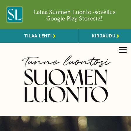
Lataa Suomen Luonto -sovellus
Google Play Storesta!
TILAA LEHTI
KIRJAUDU