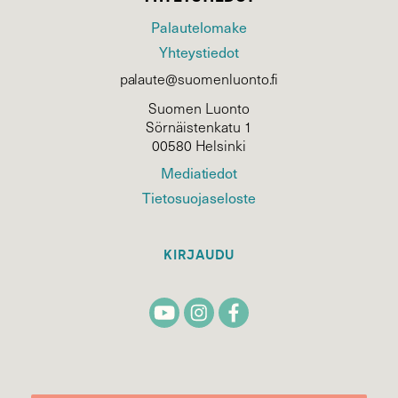
Palautelomake
Yhteystiedot
palaute@suomenluonto.fi
Suomen Luonto
Sörnäistenkatu 1
00580 Helsinki
Mediatiedot
Tietosuojaseloste
KIRJAUDU