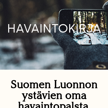
HAVAINTOKIRJA
Suomen Luonnon
ystävien oma
havaintopalsta.