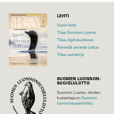
LEHTI
Uusin lehti
Tilaa Suomen Luonto
Tilaa digilukuoikeus
Äänestä parasta juttua
Tilaa uutiskirje
SUOMEN LUONNON­
SUOJELU­LIITTO
Suomen Luonto -lehden
Suomen
kustantaja on
luonnonsuojelu­liitto
.