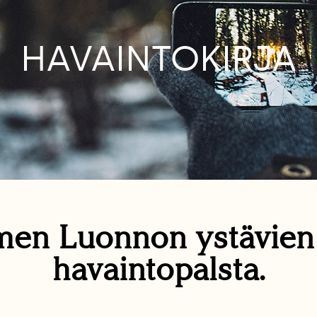
HAVAINTOKIRJA
en Luonnon ystävie
havaintopalsta.