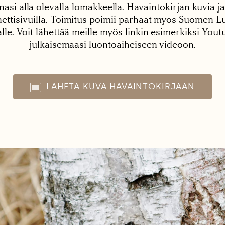
nasi alla olevalla lomakkeella. Havaintokirjan kuvia ja
tisivuilla. Toimitus poimii parhaat myös Suomen Lu
alle. Voit lähettää meille myös linkin esimerkiksi You
julkaisemaasi luontoaiheiseen videoon.
LÄHETÄ KUVA HAVAINTOKIRJAAN