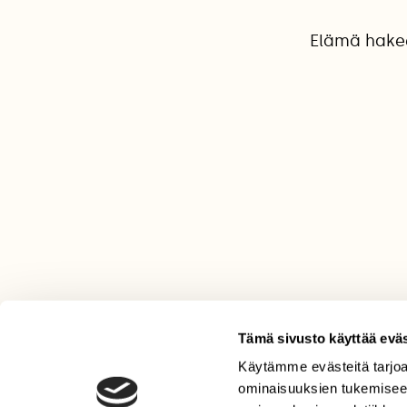
Elämä hakee
Tämä sivusto käyttää eväs
Käytämme evästeitä tarjoa
LEHTI
ominaisuuksien tukemisee
Uusin lehti