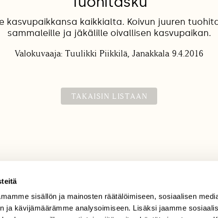
Tuohitasku
 kasvupaikkansa kaikkialta. Koivun juuren tuohit
sammaleille ja jäkälille oivallisen kasvupaikan.
Valokuvaaja: Tuulikki Piikkilä, Janakkala 9.4.2016
TAKAISIN LISTAAN
teitä
mamme sisällön ja mainosten räätälöimiseen, sosiaalisen medi
TILAAJAPALVELU
n ja kävijämäärämme analysoimiseen. Lisäksi jaamme sosiaali
tilaajapalvelu@sll.fi