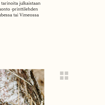
 tarinoita julkaistaan
onto -printtilehden
tubessa tai Vimeossa