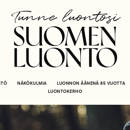
STÖ
NÄKÖKULMIA
LUONNON ÄÄNENÄ 85 VUOTTA
LUONTOKERHO