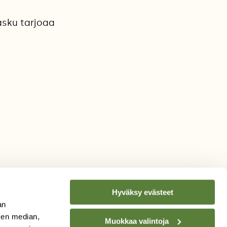
asku tarjoaa
Hyväksy evästeet
an
sen median,
Muokkaa valintoja