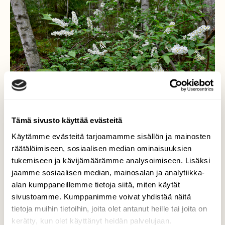
Tämä sivusto käyttää evästeitä
Käytämme evästeitä tarjoamamme sisällön ja mainosten
räätälöimiseen, sosiaalisen median ominaisuuksien
tukemiseen ja kävijämäärämme analysoimiseen. Lisäksi
jaamme sosiaalisen median, mainosalan ja analytiikka-
alan kumppaneillemme tietoja siitä, miten käytät
Tuoksussa tuomien
sivustoamme. Kumppanimme voivat yhdistää näitä
tietoja muihin tietoihin, joita olet antanut heille tai joita on
Nyt menee lujaa! Tuomikin jo kukkii.
kerätty, kun olet käyttänyt heidän palvelujaan.