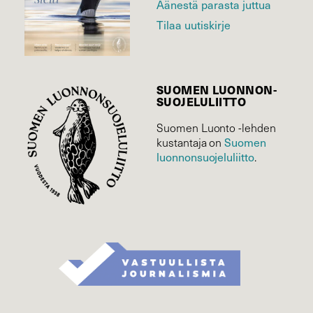
Äänestä parasta juttua
Tilaa uutiskirje
SUOMEN LUONNON­
SUOJELU­LIITTO
Suomen Luonto -lehden
Suomen
kustantaja on
luonnonsuojelu­liitto
.