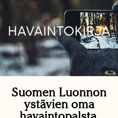
HAVAINTOKIRJA
Suomen Luonnon
ystävien oma
havaintopalsta.