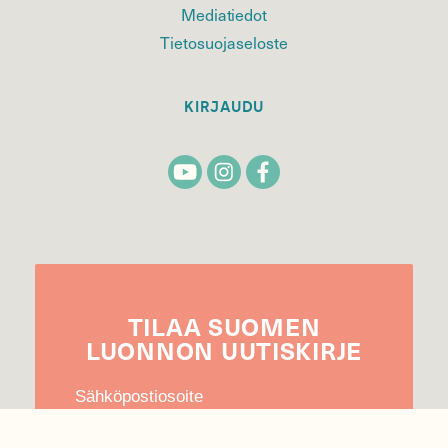
Mediatiedot
Tietosuojaseloste
KIRJAUDU
TILAA
SUOMEN
LUONNON
UUTIS­KIRJE
Sähköpostiosoite