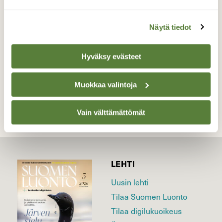
Valokuvaaja: Reijo Juurinen, Nuuksion
kansallispuisto Toukokuu
Näytä tiedot
Hyväksy evästeet
TAKAISIN LISTAAN
Muokkaa valintoja
Vain välttämättömät
LEHTI
Uusin lehti
Tilaa Suomen Luonto
Tilaa digilukuoikeus