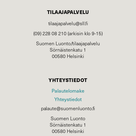
TILAAJAPALVELU
tilaajapalvelu@sll.fi
(09) 228 08 210 (arkisin klo 9-15)
Suomen Luonto/tilaajapalvelu
Sörnäistenkatu 1
00580 Helsinki
YHTEYSTIEDOT
Palautelomake
Yhteystiedot
palaute@suomenluonto.fi
Suomen Luonto
Sörnäistenkatu 1
00580 Helsinki