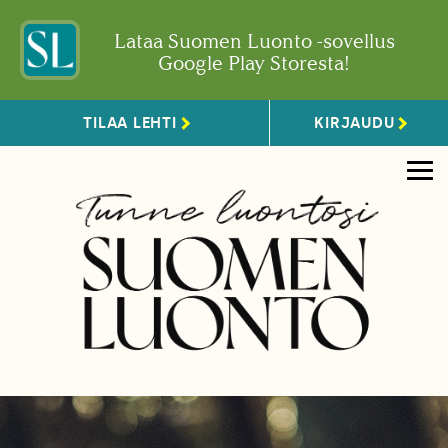
Lataa Suomen Luonto -sovellus
Google Play Storesta!
TILAA LEHTI
KIRJAUDU