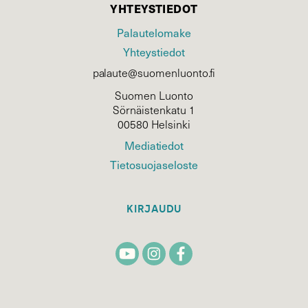
YHTEYSTIEDOT
Palautelomake
Yhteystiedot
palaute@suomenluonto.fi
Suomen Luonto
Sörnäistenkatu 1
00580 Helsinki
Mediatiedot
Tietosuojaseloste
KIRJAUDU