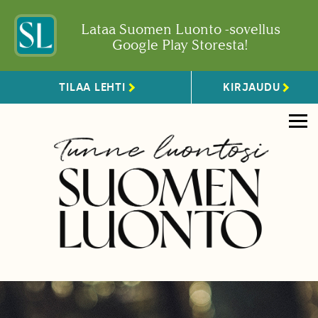
Lataa Suomen Luonto -sovellus
Google Play Storesta!
TILAA LEHTI
KIRJAUDU