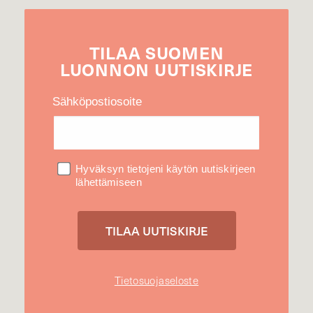
TILAA
SUOMEN
LUONNON
UUTIS­KIRJE
Sähköpostiosoite
Hyväksyn tietojeni käytön uutiskirjeen
lähettämiseen
Tietosuojaseloste