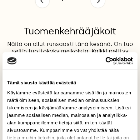
Tuomenkehrääjäkoit
Näitä on ollut runsaasti tänä kesänä. On tuo
seitin tuottokyky melkoista. Kaikki peittyy
vaaleaan seittiin niiden kulkureiteillä niiden
etsiessä koteloitumispaikkaa.
Valokuvaaja: Hanna Järvinen, Paimio 12.6.2013
Tämä sivusto käyttää evästeitä
Käytämme evästeitä tarjoamamme sisällön ja mainosten
räätälöimiseen, sosiaalisen median ominaisuuksien
TAKAISIN LISTAAN
tukemiseen ja kävijämäärämme analysoimiseen. Lisäksi
jaamme sosiaalisen median, mainosalan ja analytiikka-
alan kumppaneillemme tietoja siitä, miten käytät
sivustoamme. Kumppanimme voivat yhdistää näitä
tietoja muihin tietoihin, joita olet antanut heille tai joita on