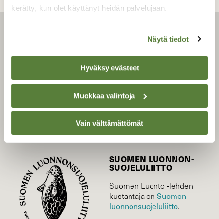
kerätty, kun olet käyttänyt heidän palvelujaan.
LEHTI
Näytä tiedot
Uusin lehti
Hyväksy evästeet
Tilaa Suomen Luonto
Tilaa digilukuoikeus
Muokkaa valintoja
Äänestä parasta juttua
Tilaa uutiskirje
Vain välttämättömät
SUOMEN LUONNON­
SUOJELU­LIITTO
Suomen Luonto -lehden
Suomen
kustantaja on
luonnonsuojelu­liitto
.