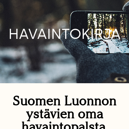
HAVAINTOKIRJA
Suomen Luonnon
ystävien oma
havaintopalsta.