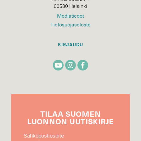
00580 Helsinki
Mediatiedot
Tietosuojaseloste
KIRJAUDU
TILAA
SUOMEN
LUONNON
UUTIS­KIRJE
Sähköpostiosoite