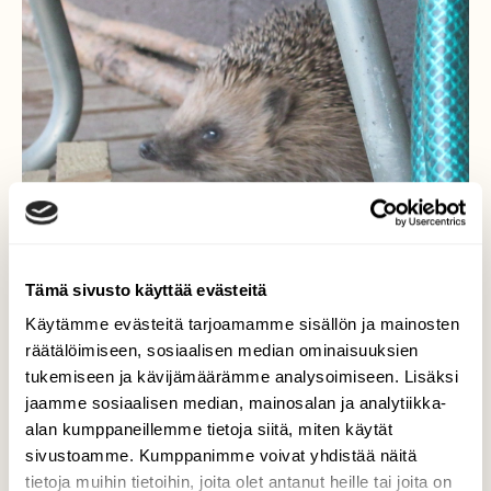
Tämä sivusto käyttää evästeitä
Käytämme evästeitä tarjoamamme sisällön ja mainosten
räätälöimiseen, sosiaalisen median ominaisuuksien
tukemiseen ja kävijämäärämme analysoimiseen. Lisäksi
jaamme sosiaalisen median, mainosalan ja analytiikka-
tuotko jo ruokaa ?
alan kumppaneillemme tietoja siitä, miten käytät
sivustoamme. Kumppanimme voivat yhdistää näitä
takapihan ihanista siileistä on pidetty huolta
tietoja muihin tietoihin, joita olet antanut heille tai joita on