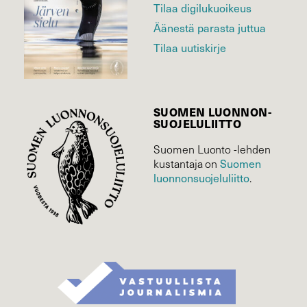
Tilaa digilukuoikeus
Äänestä parasta juttua
Tilaa uutiskirje
SUOMEN LUONNON­
SUOJELU­LIITTO
Suomen Luonto -lehden
Suomen
kustantaja on
luonnonsuojelu­liitto
.