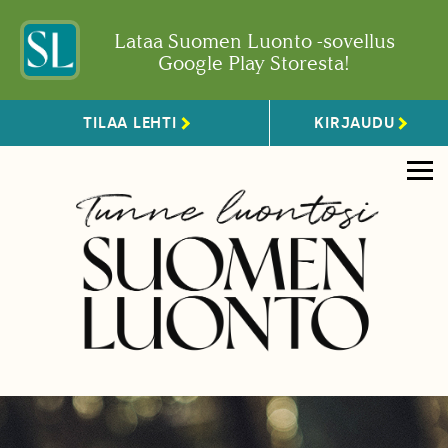
Lataa Suomen Luonto -sovellus
Google Play Storesta!
TILAA LEHTI
KIRJAUDU