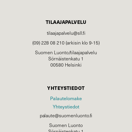
TILAAJAPALVELU
tilaajapalvelu@sll.fi
(09) 228 08 210 (arkisin klo 9-15)
Suomen Luonto/tilaajapalvelu
Sörnäistenkatu 1
00580 Helsinki
YHTEYSTIEDOT
Palautelomake
Yhteystiedot
palaute@suomenluonto.fi
Suomen Luonto
Sörnäistenkatu 1