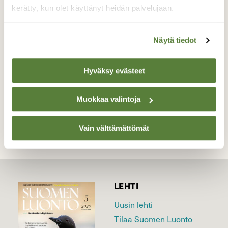
jo useamman vuoden. tulevat iltaisin
kerätty, kun olet käyttänyt heidän palvelujaan.
kysymään ruoka-apua. mikäpä on
seuratessa heidän puuhailujaan.
Näytä tiedot
Valokuvaaja: Pirjo, Hyvinkää 18.05
Hyväksy evästeet
TAKAISIN LISTAAN
Muokkaa valintoja
Vain välttämättömät
LEHTI
Uusin lehti
Tilaa Suomen Luonto