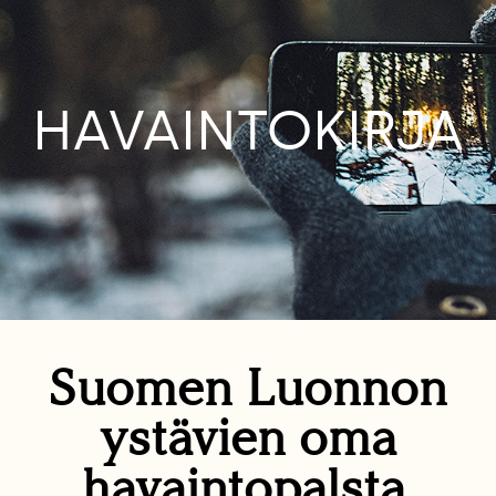
HAVAINTOKIRJA
Suomen Luonnon
ystävien oma
havaintopalsta.