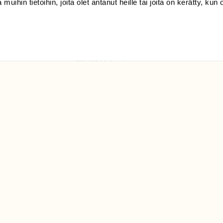
 muihin tietoihin, joita olet antanut heille tai joita on kerätty, kun 
(09) 228 08 210 (arkisin
klo 9-15)
Suomen
Luonto/tilaajapalvelu
Sörnäistenkatu 1
00580 Helsinki
ELU­
YHTEYSTIEDOT
ntaja on
Palautelomake
Yhteystiedot
palaute@suomenluonto.fi
Suomen Luonto
Sörnäistenkatu 1
00580 Helsinki
Mediatiedot
Tietosuojaseloste