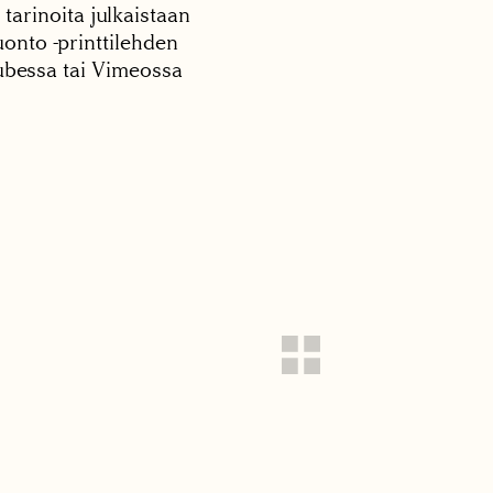
 tarinoita julkaistaan
onto -printtilehden
tubessa tai Vimeossa