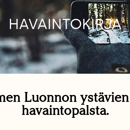
HAVAINTOKIRJA
en Luonnon ystävie
havaintopalsta.