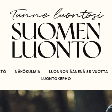
STÖ
NÄKÖKULMIA
LUONNON ÄÄNENÄ 85 VUOTTA
LUONTOKERHO