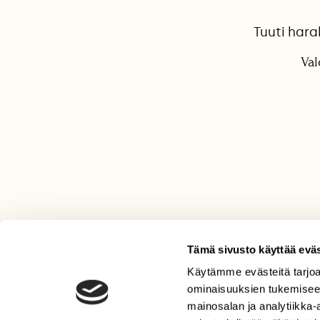
Tuuti har
Val
Tämä sivusto käyttää eväs
Käytämme evästeitä tarjoa
LEHTI
ominaisuuksien tukemisee
Uusin lehti
mainosalan ja analytiikka