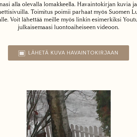
nasi alla olevalla lomakkeella. Havaintokirjan kuvia ja
tisivuilla. Toimitus poimii parhaat myös Suomen Lu
alle. Voit lähettää meille myös linkin esimerkiksi You
julkaisemaasi luontoaiheiseen videoon.
LÄHETÄ KUVA HAVAINTOKIRJAAN