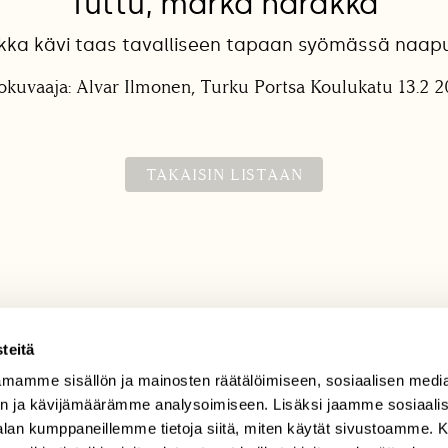
Tuttu, märkä harakka
akka kävi taas tavalliseen tapaan syömässä naapur
okuvaaja: Alvar Ilmonen, Turku Portsa Koulukatu 13.2 
TAKAISIN LISTAAN
teitä
mamme sisällön ja mainosten räätälöimiseen, sosiaalisen medi
TILAAJAPALVELU
n ja kävijämäärämme analysoimiseen. Lisäksi jaamme sosiaali
tilaajapalvelu@sll.fi
-alan kumppaneillemme tietoja siitä, miten käytät sivustoamme