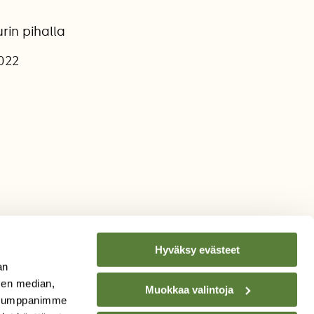
in pihalla
2022
Hyväksy evästeet
an
sen median,
Muokkaa valintoja
. Kumppanimme
TILAA
SUOMEN