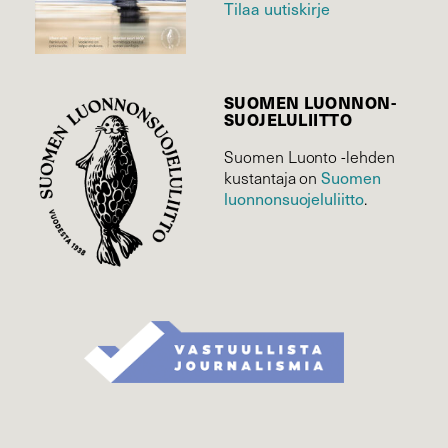
Tilaa uutiskirje
SUOMEN LUONNON­
SUOJELU­LIITTO
Suomen Luonto -lehden
Suomen
kustantaja on
luonnonsuojelu­liitto
.