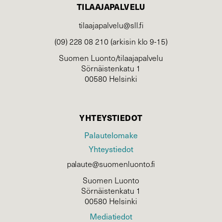
TILAAJAPALVELU
tilaajapalvelu@sll.fi
(09) 228 08 210 (arkisin klo 9-15)
Suomen Luonto/tilaajapalvelu
Sörnäistenkatu 1
00580 Helsinki
YHTEYSTIEDOT
Palautelomake
Yhteystiedot
palaute@suomenluonto.fi
Suomen Luonto
Sörnäistenkatu 1
00580 Helsinki
Mediatiedot