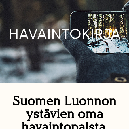
HAVAINTOKIRJA
Suomen Luonnon
ystävien oma
havaintopalsta.