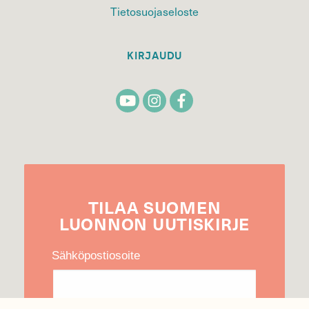
Tietosuojaseloste
KIRJAUDU
TILAA
SUOMEN
LUONNON
UUTIS­KIRJE
Sähköpostiosoite