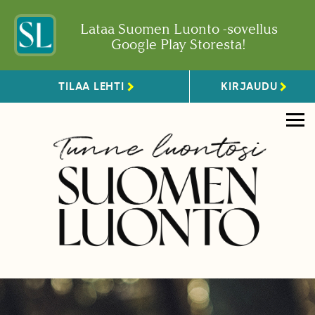
Lataa Suomen Luonto -sovellus
Google Play Storesta!
TILAA LEHTI
KIRJAUDU