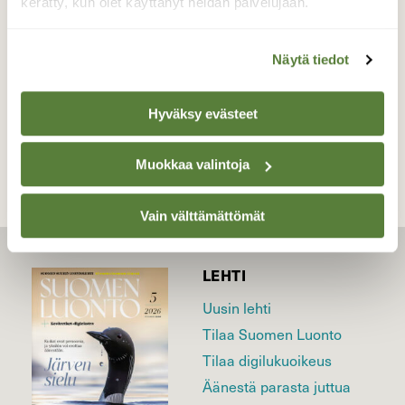
kerätty, kun olet käyttänyt heidän palvelujaan.
Valokuvaaja: Tuulikki Piikkilä, Hämeenlinna
6.12.2013
Näytä tiedot
TAKAISIN LISTAAN
Hyväksy evästeet
Muokkaa valintoja
Vain välttämättömät
LEHTI
Uusin lehti
Tilaa Suomen Luonto
Tilaa digilukuoikeus
Äänestä parasta juttua