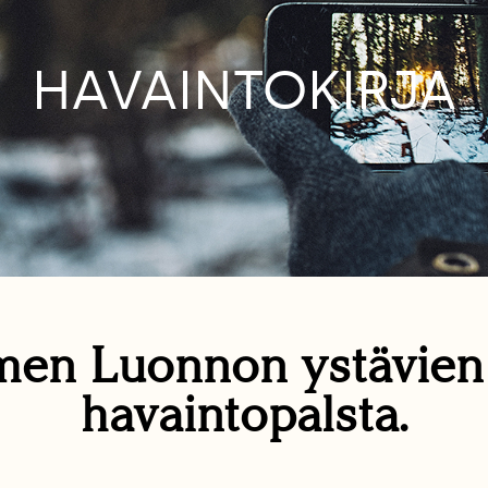
HAVAINTOKIRJA
en Luonnon ystävie
havaintopalsta.