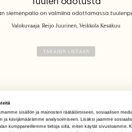
Tuulen odotusta
an siemenpallo on valmiina odottamassa tuulenp
Valokuvaaja: Reijo Juurinen, Veikkola Kesäkuu
TAKAISIN LISTAAN
teitä
mamme sisällön ja mainosten räätälöimiseen, sosiaalisen medi
TILAAJAPALVELU
n ja kävijämäärämme analysoimiseen. Lisäksi jaamme sosiaali
tilaajapalvelu@sll.fi
-alan kumppaneillemme tietoja siitä, miten käytät sivustoamme