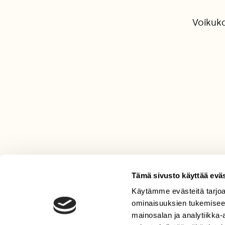
Voikuk
Tämä sivusto käyttää eväs
Käytämme evästeitä tarjoa
LEHTI
ominaisuuksien tukemisee
Uusin lehti
mainosalan ja analytiikka