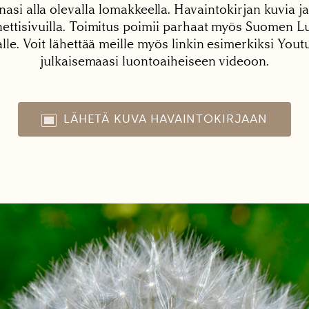
nasi alla olevalla lomakkeella. Havaintokirjan kuvia ja
tisivuilla. Toimitus poimii parhaat myös Suomen Lu
alle. Voit lähettää meille myös linkin esimerkiksi You
julkaisemaasi luontoaiheiseen videoon.
LÄHETÄ KUVA HAVAINTOKIRJAAN