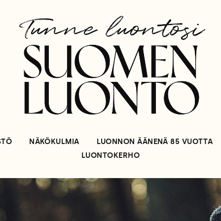
STÖ
NÄKÖKULMIA
LUONNON ÄÄNENÄ 85 VUOTTA
LUONTOKERHO