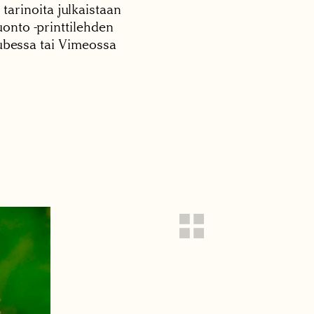
 tarinoita julkaistaan
onto -printtilehden
tubessa tai Vimeossa