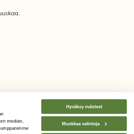
uuskaa.
Hyväksy evästeet
an
sen median,
Muokkaa valintoja
. Kumppanimme
TILAA
SUOMEN