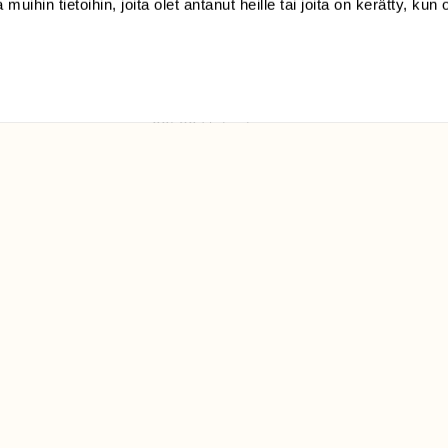
 muihin tietoihin, joita olet antanut heille tai joita on kerätty, kun 
(09) 228 08 210 (arkisin
klo 9-15)
Suomen
Luonto/tilaajapalvelu
Sörnäistenkatu 1
00580 Helsinki
ELU­
YHTEYSTIEDOT
ntaja on
Palautelomake
Yhteystiedot
palaute@suomenluonto.fi
Suomen Luonto
Sörnäistenkatu 1
00580 Helsinki
Mediatiedot
Tietosuojaseloste