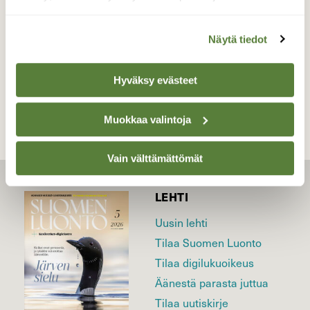
Valokuvaaja: Irja Lehtinen, Helsinki 27.1.2017
Näytä tiedot
TAKAISIN LISTAAN
Hyväksy evästeet
Muokkaa valintoja
Vain välttämättömät
LEHTI
Uusin lehti
Tilaa Suomen Luonto
Tilaa digilukuoikeus
Äänestä parasta juttua
Tilaa uutiskirje