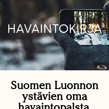
HAVAINTOKIRJA
Suomen Luonnon
ystävien oma
havaintopalsta.