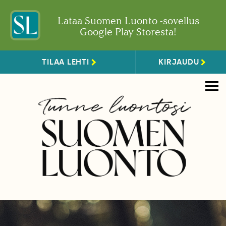
Lataa Suomen Luonto -sovellus
Google Play Storesta!
TILAA LEHTI
KIRJAUDU