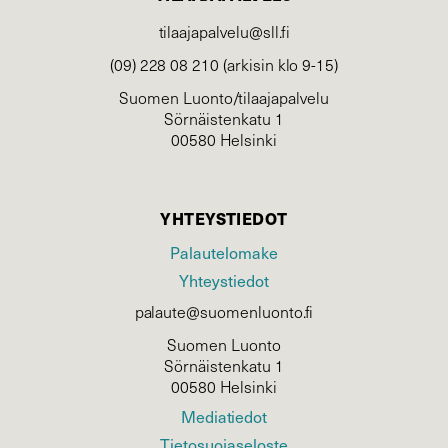
tilaajapalvelu@sll.fi
(09) 228 08 210 (arkisin klo 9-15)
Suomen Luonto/tilaajapalvelu
Sörnäistenkatu 1
00580 Helsinki
YHTEYSTIEDOT
Palautelomake
Yhteystiedot
palaute@suomenluonto.fi
Suomen Luonto
Sörnäistenkatu 1
00580 Helsinki
Mediatiedot
Tietosuojaseloste