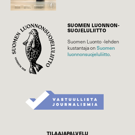
SUOMEN LUONNON­
SUOJELU­LIITTO
Suomen Luonto -lehden
kustantaja on
Suomen
luonnonsuojelu­liitto
.
TILAAJAPALVELU