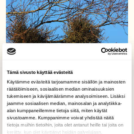
Tämä sivusto käyttää evästeitä
Käytämme evästeitä tarjoamamme sisällön ja mainosten
räätälöimiseen, sosiaalisen median ominaisuuksien
tukemiseen ja kävijämäärämme analysoimiseen. Lisäksi
Tuulen tupia
jaamme sosiaalisen median, mainosalan ja analytiikka-
alan kumppaneillemme tietoja siitä, miten käytät
Tuulen tupia puussa hauskoina säkkäröinä.
sivustoamme. Kumppanimme voivat yhdistää näitä
27.1.2017
tietoja muihin tietoihin, joita olet antanut heille tai joita on
kerätty, kun olet käyttänyt heidän palvelujaan.