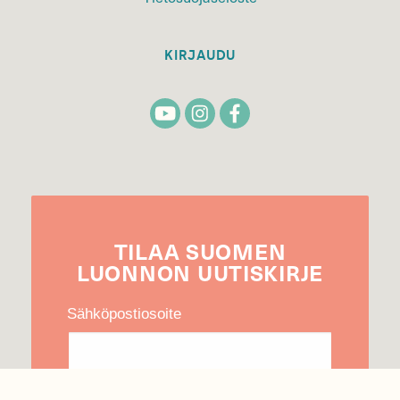
KIRJAUDU
TILAA
SUOMEN
LUONNON
UUTIS­KIRJE
Sähköpostiosoite
Hyväksyn tietojeni käytön uutiskirjeen