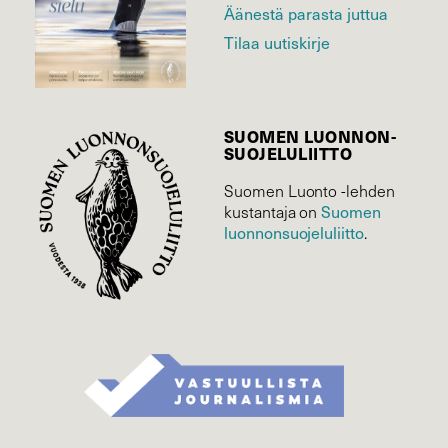
Äänestä parasta juttua
Tilaa uutiskirje
SUOMEN LUONNON­
SUOJELU­LIITTO
Suomen Luonto -lehden
kustantaja on
Suomen
luonnonsuojelu­liitto
.