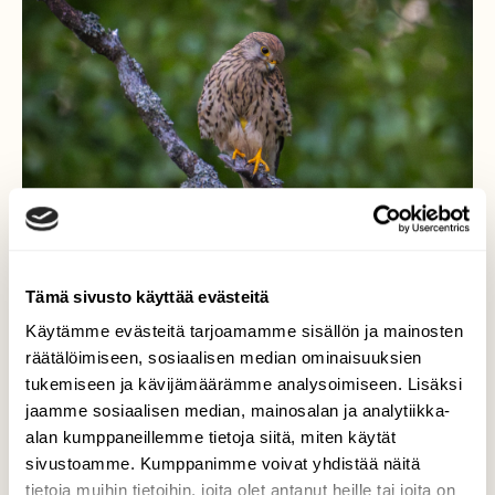
Tämä sivusto käyttää evästeitä
Käytämme evästeitä tarjoamamme sisällön ja mainosten
räätälöimiseen, sosiaalisen median ominaisuuksien
Tuulihaukka ennen unia
tukemiseen ja kävijämäärämme analysoimiseen. Lisäksi
jaamme sosiaalisen median, mainosalan ja analytiikka-
Oulunsalossa
alan kumppaneillemme tietoja siitä, miten käytät
sivustoamme. Kumppanimme voivat yhdistää näitä
Piti mennä ukkosta kuvaamaan mutta
tietoja muihin tietoihin, joita olet antanut heille tai joita on
huomasin että metsän laidassa istuu