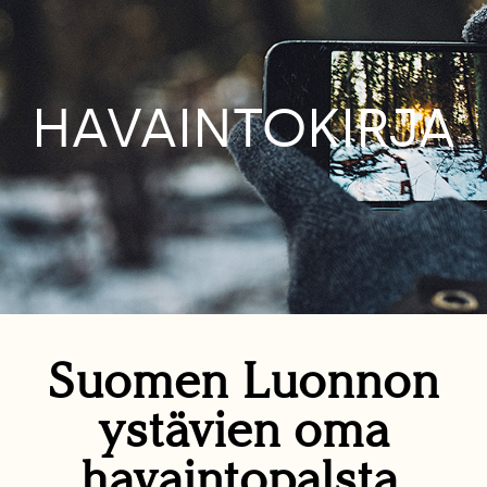
HAVAINTOKIRJA
Suomen Luonnon
ystävien oma
havaintopalsta.