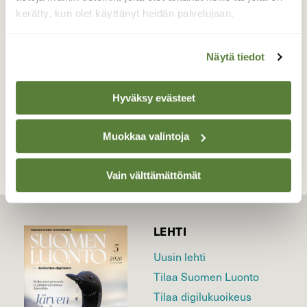
tuulihaukka. Ukkoskuvat jäi nyt ottamatta.
kerätty, kun olet käyttänyt heidän palvelujaan.
Valokuvaaja: Jesse Eilola, Oulunsalo 20.6.2026
Näytä tiedot
Hyväksy evästeet
TAKAISIN LISTAAN
Muokkaa valintoja
Vain välttämättömät
LEHTI
Uusin lehti
Tilaa Suomen Luonto
Tilaa digilukuoikeus