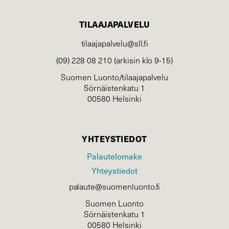
TILAAJAPALVELU
tilaajapalvelu@sll.fi
(09) 228 08 210 (arkisin klo 9-15)
Suomen Luonto/tilaajapalvelu
Sörnäistenkatu 1
00580 Helsinki
YHTEYSTIEDOT
Palautelomake
Yhteystiedot
palaute@suomenluonto.fi
Suomen Luonto
Sörnäistenkatu 1
00580 Helsinki