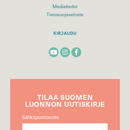
Mediatiedot
Tietosuojaseloste
KIRJAUDU
TILAA
SUOMEN
LUONNON
UUTIS­KIRJE
Sähköpostiosoite