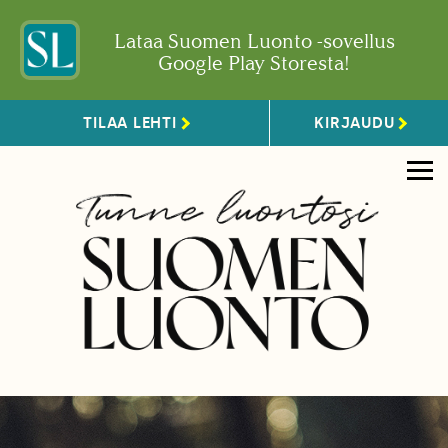
Lataa Suomen Luonto -sovellus
Google Play Storesta!
TILAA LEHTI
KIRJAUDU