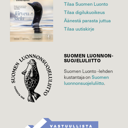
Tilaa Suomen Luonto
Tilaa digilukuoikeus
Äänestä parasta juttua
Tilaa uutiskirje
SUOMEN LUONNON­
SUOJELU­LIITTO
Suomen Luonto -lehden
Suomen
kustantaja on
luonnonsuojelu­liitto
.