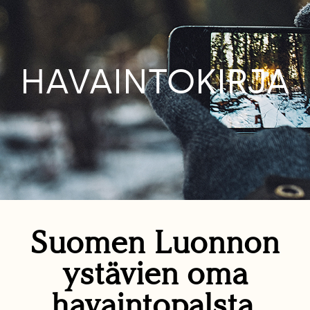
HAVAINTOKIRJA
Suomen Luonnon
ystävien oma
havaintopalsta.