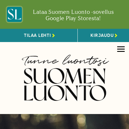
Lataa Suomen Luonto -sovellus
Google Play Storesta!
TILAA LEHTI
KIRJAUDU