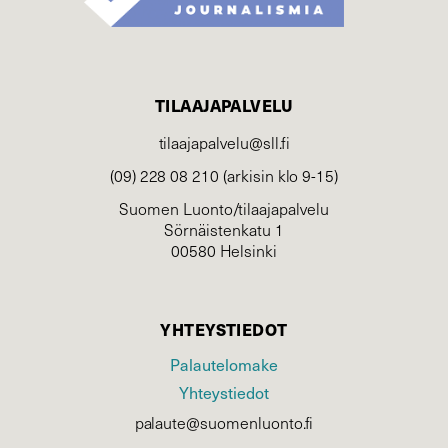
TILAAJAPALVELU
tilaajapalvelu@sll.fi
(09) 228 08 210 (arkisin klo 9-15)
Suomen Luonto/tilaajapalvelu
Sörnäistenkatu 1
00580 Helsinki
YHTEYSTIEDOT
Palautelomake
Yhteystiedot
palaute@suomenluonto.fi