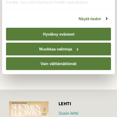
närepirkko
kerätty, kun olet käyttänyt heidän palvelujaan.
Närepirkko upputuneena työhönsä
Näytä tiedot
kirsikkapuun kukkasessa, 21.5.2014
Valokuvaaja: Tarja Porkkala, Tampere 21.5.2014
Hyväksy evästeet
Muokkaa valintoja
TAKAISIN LISTAAN
Vain välttämättömät
LEHTI
Uusin lehti