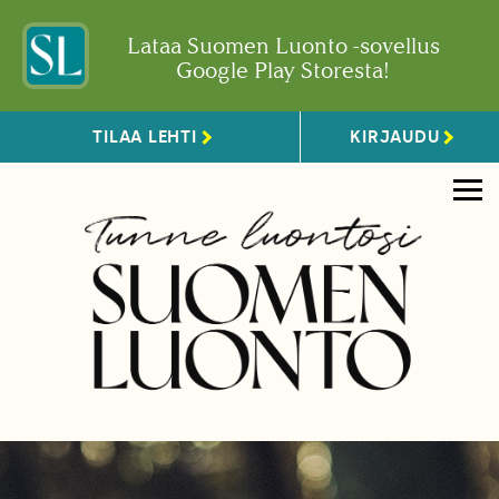
Lataa Suomen Luonto -sovellus
Google Play Storesta!
TILAA LEHTI
KIRJAUDU