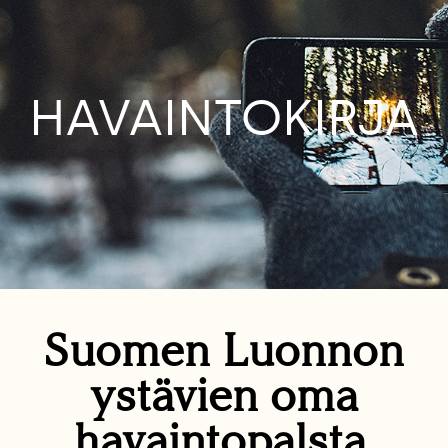
HAVAINTOKIRJA
Suomen Luonnon
ystävien oma
havaintopalsta.