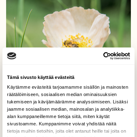
Tämä sivusto käyttää evästeitä
Käytämme evästeitä tarjoamamme sisällön ja mainosten
räätälöimiseen, sosiaalisen median ominaisuuksien
tukemiseen ja kävijämäärämme analysoimiseen. Lisäksi
Työläinen työntuohussa.
jaamme sosiaalisen median, mainosalan ja analytiikka-
alan kumppaneillemme tietoja siitä, miten käytät
Muutama lämmin päivä sai Ampiaisetkin
sivustoamme. Kumppanimme voivat yhdistää näitä
kukkien sekaan tekemään arvokasta
tietoja muihin tietoihin, joita olet antanut heille tai joita on
työtään.