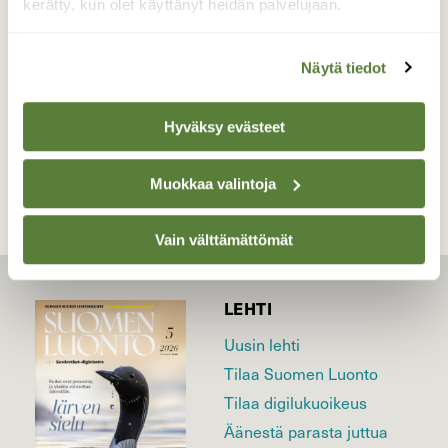
kerätty, kun olet käyttänyt heidän palvelujaan.
Valokuvaaja: Toni Limnell, Karjalohja 5.6.2014
Näytä tiedot
TAKAISIN LISTAAN
Hyväksy evästeet
Muokkaa valintoja
Vain välttämättömät
LEHTI
Uusin lehti
Tilaa Suomen Luonto
Tilaa digilukuoikeus
Äänestä parasta juttua