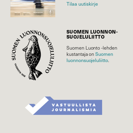
Tilaa uutiskirje
SUOMEN LUONNON­
SUOJELU­LIITTO
Suomen Luonto -lehden
Suomen
kustantaja on
luonnonsuojelu­liitto
.