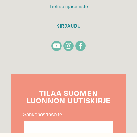
Tietosuojaseloste
KIRJAUDU
TILAA
SUOMEN
LUONNON
UUTIS­KIRJE
Sähköpostiosoite