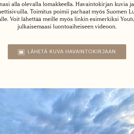
nasi alla olevalla lomakkeella. Havaintokirjan kuvia ja
tisivuilla. Toimitus poimii parhaat myös Suomen Lu
alle. Voit lähettää meille myös linkin esimerkiksi You
julkaisemaasi luontoaiheiseen videoon.
LÄHETÄ KUVA HAVAINTOKIRJAAN