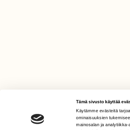
Tämä sivusto käyttää eväs
Käytämme evästeitä tarjoa
LEHTI
ominaisuuksien tukemisee
Uusin lehti
mainosalan ja analytiikka