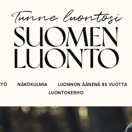
STÖ
NÄKÖKULMIA
LUONNON ÄÄNENÄ 85 VUOTTA
LUONTOKERHO