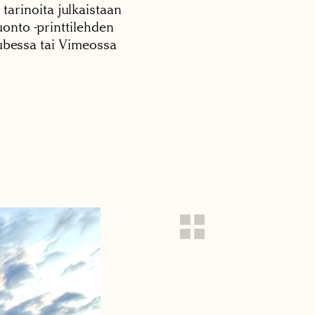
 tarinoita julkaistaan
onto -printtilehden
tubessa tai Vimeossa