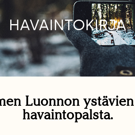
HAVAINTOKIRJA
en Luonnon ystävie
havaintopalsta.