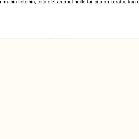
 muihin tietoihin, joita olet antanut heille tai joita on kerätty, kun 
(09) 228 08 210 (arkisin
klo 9-15)
Suomen
Luonto/tilaajapalvelu
Sörnäistenkatu 1
00580 Helsinki
ELU­
YHTEYSTIEDOT
ntaja on
Palautelomake
Yhteystiedot
palaute@suomenluonto.fi
Suomen Luonto
Sörnäistenkatu 1
00580 Helsinki
Mediatiedot
Tietosuojaseloste