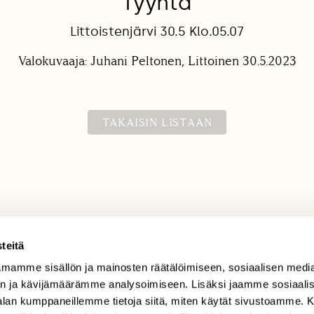
Tyyntä
Littoistenjärvi 30.5 Klo.05.07
Valokuvaaja: Juhani Peltonen, Littoinen 30.5.2023
TAKAISIN LISTAAN
teitä
mamme sisällön ja mainosten räätälöimiseen, sosiaalisen medi
TILAAJAPALVELU
n ja kävijämäärämme analysoimiseen. Lisäksi jaamme sosiaali
tilaajapalvelu@sll.fi
-alan kumppaneillemme tietoja siitä, miten käytät sivustoamme