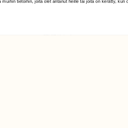
 muihin tietoihin, joita olet antanut heille tai joita on kerätty, kun 
(09) 228 08 210 (arkisin
klo 9-15)
Suomen
Luonto/tilaajapalvelu
Sörnäistenkatu 1
00580 Helsinki
ELU­
YHTEYSTIEDOT
ntaja on
Palautelomake
Yhteystiedot
palaute@suomenluonto.fi
Suomen Luonto
Sörnäistenkatu 1
00580 Helsinki
Mediatiedot
Tietosuojaseloste