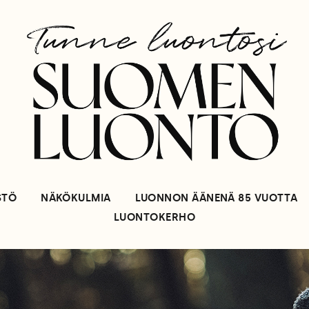
STÖ
NÄKÖKULMIA
LUONNON ÄÄNENÄ 85 VUOTTA
LUONTOKERHO