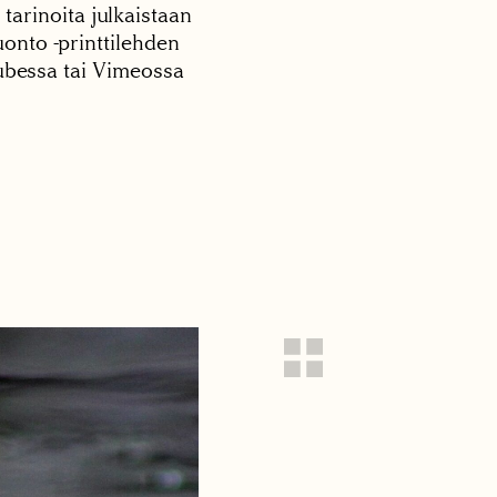
 tarinoita julkaistaan
onto -printtilehden
tubessa tai Vimeossa