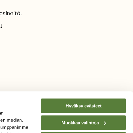
sineitä.
1
Hyväksy evästeet
an
sen median,
Muokkaa valintoja
. Kumppanimme
TILAA
SUOMEN