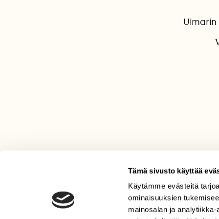
Uimarin
V
Tämä sivusto käyttää eväs
Käytämme evästeitä tarjoa
LEHTI
ominaisuuksien tukemisee
Uusin lehti
mainosalan ja analytiikka