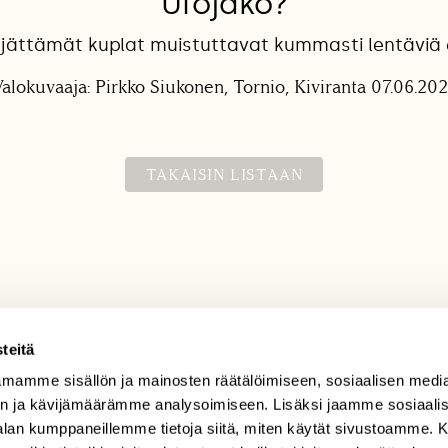
Ufojako?
 jättämät kuplat muistuttavat kummasti lentäviä e
alokuvaaja: Pirkko Siukonen, Tornio, Kiviranta 07.06.202
TAKAISIN LISTAAN
teitä
mamme sisällön ja mainosten räätälöimiseen, sosiaalisen medi
TILAAJAPALVELU
n ja kävijämäärämme analysoimiseen. Lisäksi jaamme sosiaali
tilaajapalvelu@sll.fi
-alan kumppaneillemme tietoja siitä, miten käytät sivustoamme