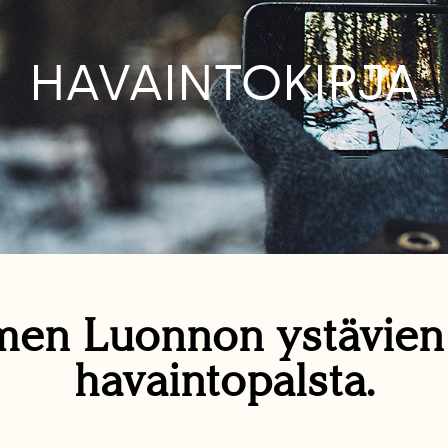
HAVAINTOKIRJA
en Luonnon ystävie
havaintopalsta.