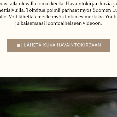
nasi alla olevalla lomakkeella. Havaintokirjan kuvia ja
tisivuilla. Toimitus poimii parhaat myös Suomen Lu
alle. Voit lähettää meille myös linkin esimerkiksi You
julkaisemaasi luontoaiheiseen videoon.
LÄHETÄ KUVA HAVAINTOKIRJAAN