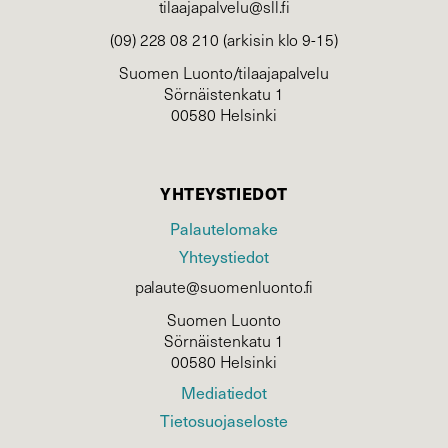
tilaajapalvelu@sll.fi
(09) 228 08 210 (arkisin klo 9-15)
Suomen Luonto/tilaajapalvelu
Sörnäistenkatu 1
00580 Helsinki
YHTEYSTIEDOT
Palautelomake
Yhteystiedot
palaute@suomenluonto.fi
Suomen Luonto
Sörnäistenkatu 1
00580 Helsinki
Mediatiedot
Tietosuojaseloste