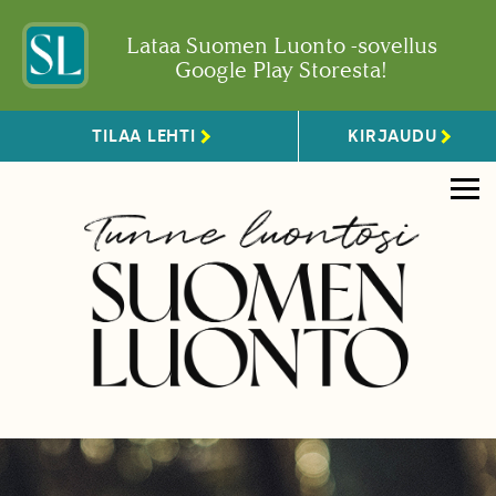
Lataa Suomen Luonto -sovellus
Google Play Storesta!
TILAA LEHTI
KIRJAUDU