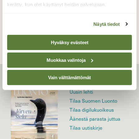
kerätty, kun olet käyttänyt heidän palvelujaan.
TAKAISIN LISTAAN
Näytä tiedot
Hyväksy evästeet
Muokkaa valintoja
Vain välttämättömät
LEHTI
Uusin lehti
Tilaa Suomen Luonto
Tilaa digilukuoikeus
Äänestä parasta juttua
Tilaa uutiskirje