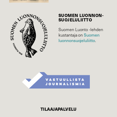
SUOMEN LUONNON­
SUOJELU­LIITTO
Suomen Luonto -lehden
Suomen
kustantaja on
luonnonsuojelu­liitto
.
TILAAJAPALVELU