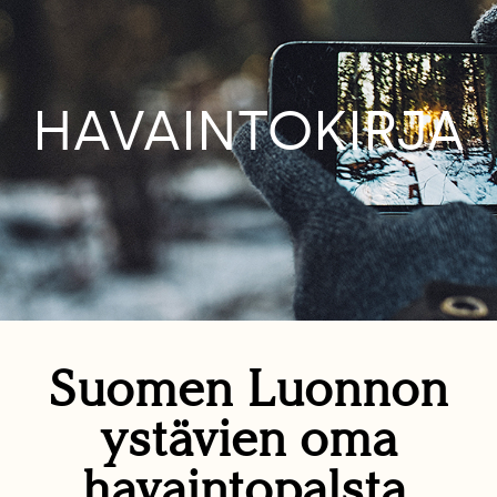
HAVAINTOKIRJA
Suomen Luonnon
ystävien oma
havaintopalsta.