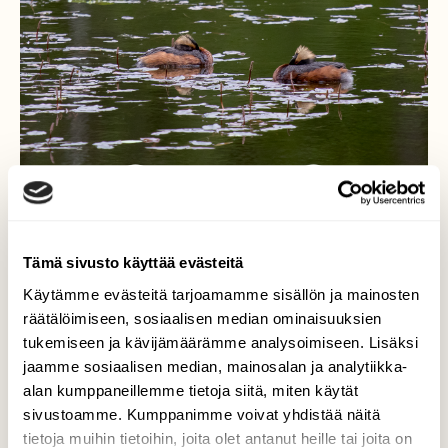
Tämä sivusto käyttää evästeitä
Uikut
Käytämme evästeitä tarjoamamme sisällön ja mainosten
räätälöimiseen, sosiaalisen median ominaisuuksien
Mustakurkku-uikun pesintä ei onnistunut
tukemiseen ja kävijämäärämme analysoimiseen. Lisäksi
tänä vuonna Huovilanpuistossa , syynä
jaamme sosiaalisen median, mainosalan ja analytiikka-
ilmeisesti alku- kesän kylmyys ja sateisuus .
alan kumppaneillemme tietoja siitä, miten käytät
Valokuvaaja: Kauko Simonen, Kärkölä,
sivustoamme. Kumppanimme voivat yhdistää näitä
Huovilanpuisto 28.6.2017
tietoja muihin tietoihin, joita olet antanut heille tai joita on