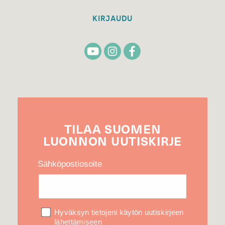
KIRJAUDU
TILAA
SUOMEN
LUONNON
UUTIS­KIRJE
Sähköpostiosoite
Hyväksyn tietojeni käytön uutiskirjeen
lähettämiseen