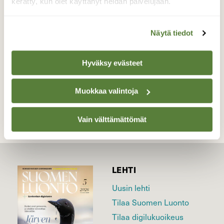
vesille tänään.
kerätty, kun olet käyttänyt heidän palvelujaan.
Valokuvaaja: Sirpa Uusi-Uola, Eurajoki Sydänmaa
27.5.2016
Näytä tiedot
Hyväksy evästeet
TAKAISIN LISTAAN
Muokkaa valintoja
Vain välttämättömät
LEHTI
Uusin lehti
Tilaa Suomen Luonto
Tilaa digilukuoikeus