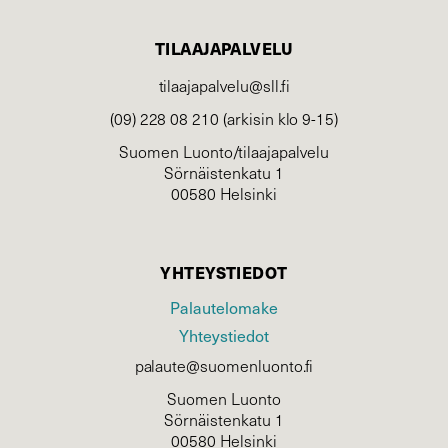
TILAAJAPALVELU
tilaajapalvelu@sll.fi
(09) 228 08 210 (arkisin klo 9-15)
Suomen Luonto/tilaajapalvelu
Sörnäistenkatu 1
00580 Helsinki
YHTEYSTIEDOT
Palautelomake
Yhteystiedot
palaute@suomenluonto.fi
Suomen Luonto
Sörnäistenkatu 1
00580 Helsinki