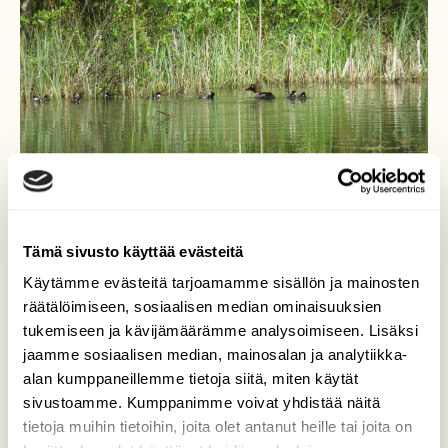
Tämä sivusto käyttää evästeitä
Käytämme evästeitä tarjoamamme sisällön ja mainosten
räätälöimiseen, sosiaalisen median ominaisuuksien
tukemiseen ja kävijämäärämme analysoimiseen. Lisäksi
jaamme sosiaalisen median, mainosalan ja analytiikka-
Uimakoululaiset
alan kumppaneillemme tietoja siitä, miten käytät
sivustoamme. Kumppanimme voivat yhdistää näitä
Kuvattu 27.5.2016 Telkkäpoikue laskettu
tietoja muihin tietoihin, joita olet antanut heille tai joita on