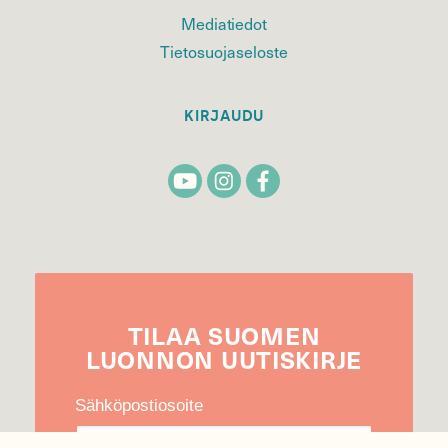
Mediatiedot
Tietosuojaseloste
KIRJAUDU
TILAA
SUOMEN
LUONNON
UUTIS­KIRJE
Sähköpostiosoite