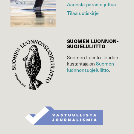
Äänestä parasta juttua
Tilaa uutiskirje
SUOMEN LUONNON­
SUOJELU­LIITTO
Suomen Luonto -lehden
Suomen
kustantaja on
luonnonsuojelu­liitto
.