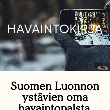
HAVAINTOKIRJA
Suomen Luonnon
ystävien oma
havaintopalsta.