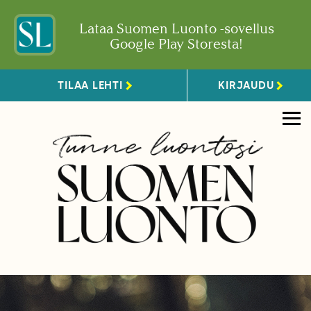
Lataa Suomen Luonto -sovellus
Google Play Storesta!
TILAA LEHTI
KIRJAUDU