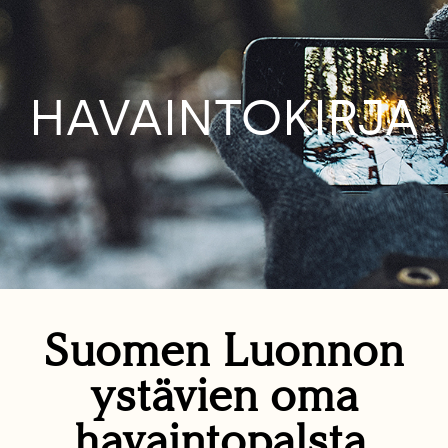
HAVAINTOKIRJA
Suomen Luonnon
ystävien oma
havaintopalsta.