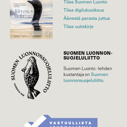
Tilaa Suomen Luonto
Tilaa digilukuoikeus
Äänestä parasta juttua
Tilaa uutiskirje
SUOMEN LUONNON­
SUOJELU­LIITTO
Suomen Luonto -lehden
Suomen
kustantaja on
luonnonsuojelu­liitto
.