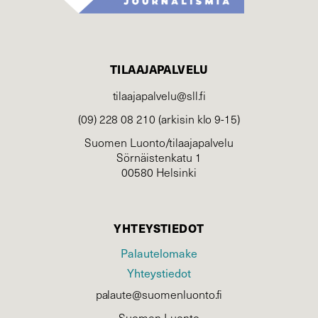
TILAAJAPALVELU
tilaajapalvelu@sll.fi
(09) 228 08 210 (arkisin klo 9-15)
Suomen Luonto/tilaajapalvelu
Sörnäistenkatu 1
00580 Helsinki
YHTEYSTIEDOT
Palautelomake
Yhteystiedot
palaute@suomenluonto.fi
Suomen Luonto