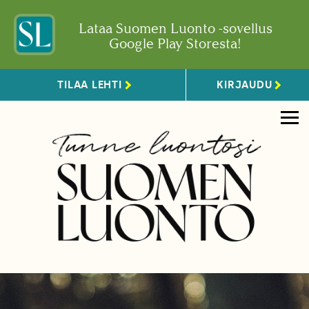
Lataa Suomen Luonto -sovellus
Google Play Storesta!
TILAA LEHTI
KIRJAUDU