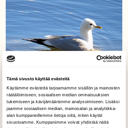
Tämä sivusto käyttää evästeitä
Käytämme evästeitä tarjoamamme sisällön ja mainosten
räätälöimiseen, sosiaalisen median ominaisuuksien
tukemiseen ja kävijämäärämme analysoimiseen. Lisäksi
Uimaopetusta V
jaamme sosiaalisen median, mainosalan ja analytiikka-
alan kumppaneillemme tietoja siitä, miten käytät
Lokkiemo on yrittänyt houkutella poikasta
sivustoamme. Kumppanimme voivat yhdistää näitä