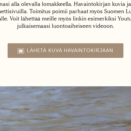
nasi alla olevalla lomakkeella. Havaintokirjan kuvia ja
tisivuilla. Toimitus poimii parhaat myös Suomen Lu
alle. Voit lähettää meille myös linkin esimerkiksi You
julkaisemaasi luontoaiheiseen videoon.
LÄHETÄ KUVA HAVAINTOKIRJAAN