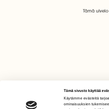
Tämä uivelo 
Tämä sivusto käyttää eväs
Käytämme evästeitä tarjoa
LEHTI
ominaisuuksien tukemisee
Uusin lehti