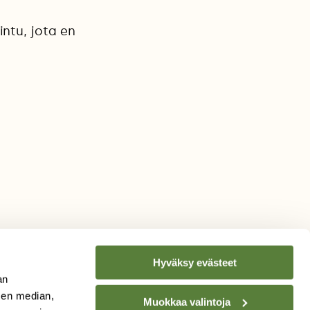
intu, jota en
Hyväksy evästeet
an
sen median,
Muokkaa valintoja