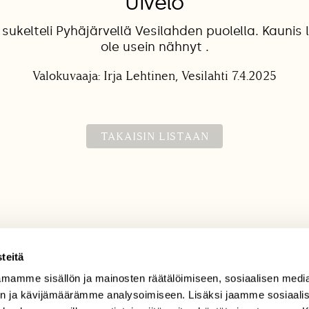
Uivelo
sukelteli Pyhäjärvellä Vesilahden puolella. Kaunis l
ole usein nähnyt .
Valokuvaaja: Irja Lehtinen, Vesilahti 7.4.2025
TAKAISIN LISTAAN
teitä
mamme sisällön ja mainosten räätälöimiseen, sosiaalisen medi
TILAAJAPALVELU
n ja kävijämäärämme analysoimiseen. Lisäksi jaamme sosiaali
tilaajapalvelu@sll.fi