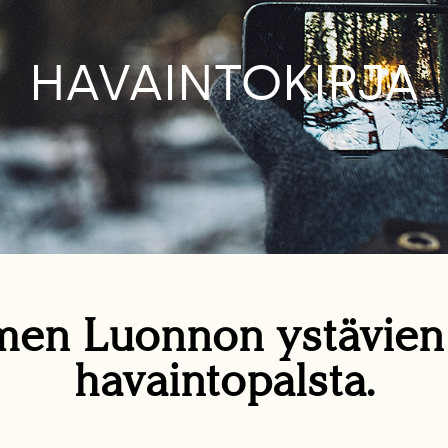
HAVAINTOKIRJA
en Luonnon ystävie
havaintopalsta.