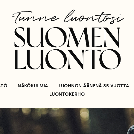
STÖ
NÄKÖKULMIA
LUONNON ÄÄNENÄ 85 VUOTTA
LUONTOKERHO