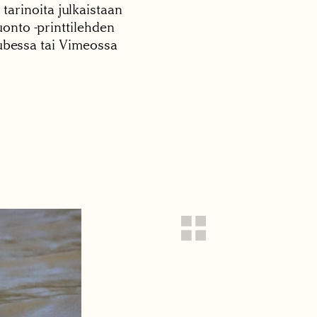
 tarinoita julkaistaan
onto -printtilehden
tubessa tai Vimeossa