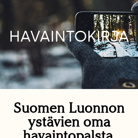
HAVAINTOKIRJA
Suomen Luonnon
ystävien oma
havaintopalsta.