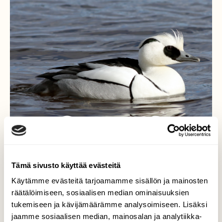
Tämä sivusto käyttää evästeitä
Uivelo
Käytämme evästeitä tarjoamamme sisällön ja mainosten
räätälöimiseen, sosiaalisen median ominaisuuksien
Jo viime syksynä Imatralla uiskenteli
tukemiseen ja kävijämäärämme analysoimiseen. Lisäksi
Vuoksella uivelo koiras. Nyt keväällä
jaamme sosiaalisen median, mainosalan ja analytiikka-
Vuoksella on uiskennellut myös samanlainen