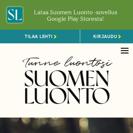
Lataa Suomen Luonto -sovellus
Google Play Storesta!
TILAA LEHTI
KIRJAUDU