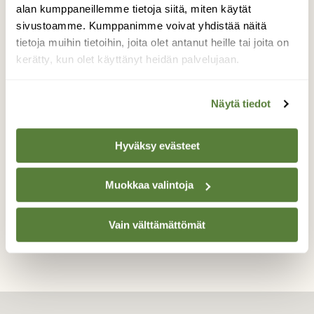
yksilö. En osaa sanoa, onko sama yksilö.
alan kumppaneillemme tietoja siitä, miten käytät
Hienon näköinen lintu, muistuttaa paljon
sivustoamme. Kumppanimme voivat yhdistää näitä
telkkää. Luin tietoa, että uivelo voisi
tietoja muihin tietoihin, joita olet antanut heille tai joita on
risteytyä telkän kanssa. Tämä yksilö liikkuikin
kerätty, kun olet käyttänyt heidän palvelujaan.
muutaman telkän kanssa ja näytti siltä, kuin
tällä olisi ollut yritystä telkkä naarasta
Näytä tiedot
kohtaan.
Valokuvaaja: Roope Luukkainen, Imatra 20.03.2016
Hyväksy evästeet
Muokkaa valintoja
TAKAISIN LISTAAN
Vain välttämättömät