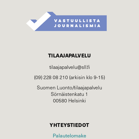
TILAAJAPALVELU
tilaajapalvelu@sll.fi
(09) 228 08 210 (arkisin klo 9-15)
Suomen Luonto/tilaajapalvelu
Sörnäistenkatu 1
00580 Helsinki
YHTEYSTIEDOT
Palautelomake