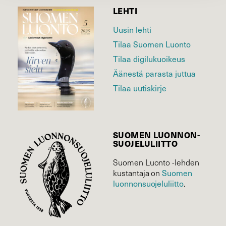
LEHTI
Uusin lehti
Tilaa Suomen Luonto
Tilaa digilukuoikeus
Äänestä parasta juttua
Tilaa uutiskirje
SUOMEN LUONNON­
SUOJELU­LIITTO
Suomen Luonto -lehden
kustantaja on
Suomen
luonnonsuojelu­liitto
.